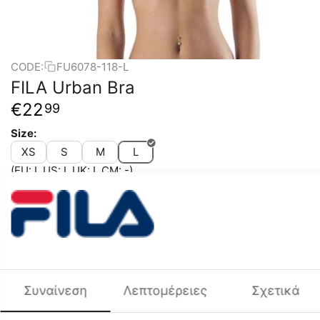
CODE:
FU6078-118-L
FILA Urban Bra
€
22
99
Size:
XS
S
M
L
(EU: L US: L UK: L CM: -)
Colors:
+
−
Add to cart
Συναίνεση
Λεπτομέρειες
Σχετικά
Add to wish list
Compare
Color Group
Red