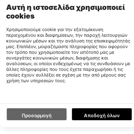
Color Description
118
Αυτή η ιστοσελίδα χρησιμοποιεί
Gender
WOMEN
cookies
Description
Χρησιμοποιούμε cookie για την εξατομίκευση
Imagination, style and comfort are harmoniously combined
περιεχομένου και διαφημίσεων, την παροχή λειτουργιών
κοινωνικών μέσων και την ανάλυση της επισκεψιμότητάς
at this wonderful, youthful, sporty bra. It has all the
μας. Επιπλέον, μοιραζόμαστε πληροφορίες που αφορούν
advantages of a sports bra in terms of chest restraint and
τον τρόπο που χρησιμοποιείτε τον ιστότοπό μας με
amazing fit. At the same time, it excites teenagers and
συνεργάτες κοινωνικών μέσων, διαφήμισης και
women with its impressive design. It resembles a strapless
αναλύσεων, οι οποίοι ενδεχομένως να τις συνδυάσουν με
t-shirt. The two straps hold the chest properly. Also, it ties
άλλες πληροφορίες που τους έχετε παραχωρήσει ή τις
crosswise to the back, which is, in part, open. It is made of
οποίες έχουν συλλέξει σε σχέση με την από μέρους σας
95% cotton and 5% of elastomeric. Cotton offers an
χρήση των υπηρεσιών τους.
ecological, hypoallergenic fabric that breathes properly
against the microbial load. The elastomeric enhances
elasticity and durability. It has a rubber band under the
chest, which offers safety and ensures perfect fit. It is
worn as underwear or as a bustier that can be combined
Προσαρμογή
Αποδοχή όλων
with shorts, leggings and uniforms, of the company.