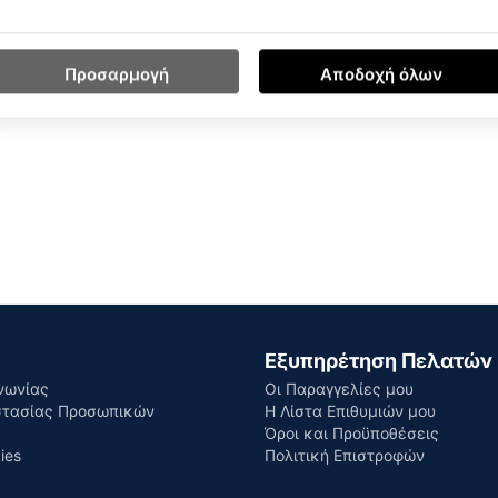
άζεται ο παίκτης να έχει άρτια τεχνική και συγχωρεί πιο εύκολα 
 ανθρακονήματα.
Προσαρμογή
Αποδοχή όλων
Εξυπηρέτηση Πελατών
νωνίας
Οι Παραγγελίες μου
στασίας Προσωπικών
Η Λίστα Επιθυμιών μου
Όροι και Προϋποθέσεις
ies
Πολιτική Επιστροφών