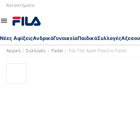
Καταστήματα
Nέες Αφίξεις
Ανδρικά
Γυναικεία
Παιδικά
Συλλογές
Αξεσου
Αρχική
Συλλογές
Padel
Fila The Agilis Ρακέτα Padel
/
/
/