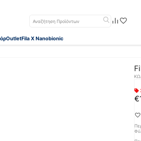
άρ
Outlet
Fila X Nanobionic
F
ΚΩ
€
Πε
Φύ