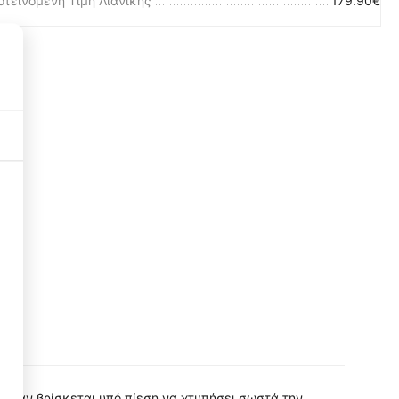
οτεινόμενη Τιμή Λιανικής
179.90€
Necessary Cookies
3
Functional Cookies
3
Performance Cookies
1
Targeting Cookies
3
η όταν βρίσκεται υπό πίεση να χτυπήσει σωστά την