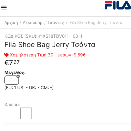
Αρχική
Αξεσουάρ
Τσάντες
Fila Shoe Bag Jerry Τσάντα
/
/
/
ΚΩΔΙΚΟΣ (SKU):
XS18TBV011-100-1
Fila Shoe Bag Jerry Τσάντα
Χαμηλότερη Τιμή 30 Ημερών:
9.59€
€
7
67
Μέγεθος:
1
(EU: 1 US: - UK: - CM: -)
Χρώμα: