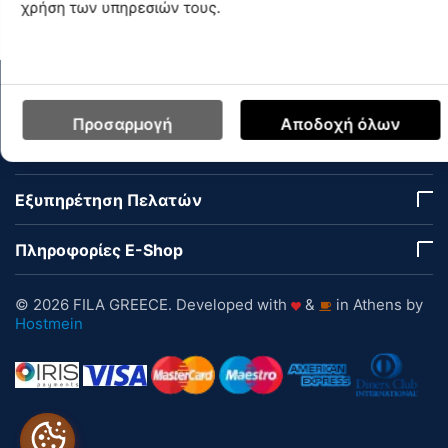
Διαθεσιμότητα Καταστημάτων
χρήση των υπηρεσιών τους.
Ο Λογαριασμός μου
Προσαρμογή
Αποδοχή όλων
Εταιρεία
Εξυπηρέτηση Πελατών
Πληροφορίες E-Shop
© 2026 FILA GREECE. Developed with
&
in Athens by
Hostmein