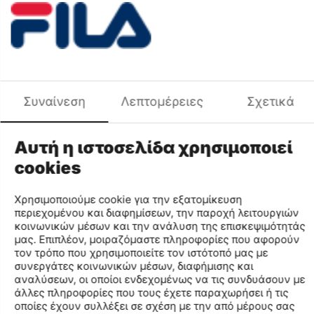
+
−
Προσθήκη στο Καλάθι
Προσθήκη στη Λίστα Αγαπημένων
Σύγκριση
Φύλο
UNISEX
Χαρακτηριστικά
Συναίνεση
Λεπτομέρειες
Σχετικά
Μάρκα
FILA
Κωδικός MPN
XS18TBV011-100
Αυτή η ιστοσελίδα χρησιμοποιεί
Κωδικός
XS18TBV011
cookies
Μέγεθος
1
Κωδικός Χρώματος
100
Χρησιμοποιούμε cookie για την εξατομίκευση
Φύλο
UNISEX
περιεχομένου και διαφημίσεων, την παροχή λειτουργιών
Σύνθεση
.
κοινωνικών μέσων και την ανάλυση της επισκεψιμότητάς
μας. Επιπλέον, μοιραζόμαστε πληροφορίες που αφορούν
τον τρόπο που χρησιμοποιείτε τον ιστότοπό μας με
Find similar
συνεργάτες κοινωνικών μέσων, διαφήμισης και
αναλύσεων, οι οποίοι ενδεχομένως να τις συνδυάσουν με
άλλες πληροφορίες που τους έχετε παραχωρήσει ή τις
οποίες έχουν συλλέξει σε σχέση με την από μέρους σας