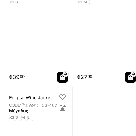
XS
S
XS
M
L
€
39
€
27
99
99
Eclipse Wind Jacket
LW915153-402
CODE:
Μέγεθος
XS
S
M
L