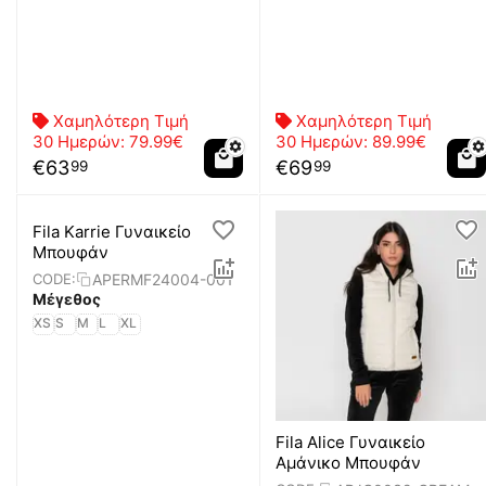
Χαμηλότερη Τιμή
Χαμηλότερη Τιμή
30 Ημερών:
79.99€
30 Ημερών:
89.99€
€
63
€
69
99
99
Fila Karrie Γυναικείο
Μπουφάν
APERMF24004-001
CODE:
Μέγεθος
XS
S
M
L
XL
Fila Alice Γυναικείο
Αμάνικο Μπουφάν