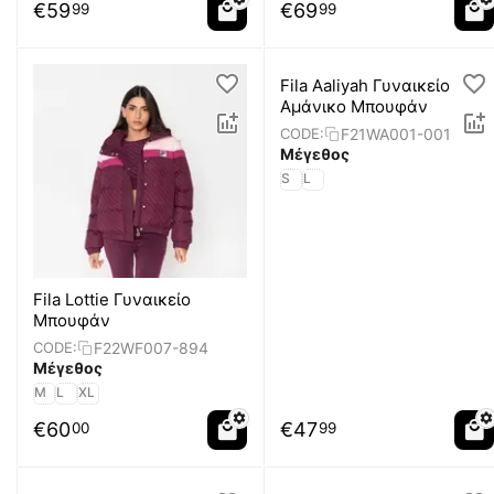
€
59
€
69
99
99
Fila Aaliyah Γυναικείο
Αμάνικο Μπουφάν
F21WA001-001
CODE:
Μέγεθος
S
L
Fila Lottie Γυναικείο
Μπουφάν
F22WF007-894
CODE:
Μέγεθος
M
L
XL
€
60
€
47
00
99