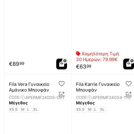
Χαμηλότερη Τιμή
30 Ημερών:
79.99€
€
89
99
€
63
99
Fila Vera Γυναικείο
Fila Karrie Γυναικείο
Αμάνικο Μπουφάν
Μπουφάν
APERMF24005-001
APERMF24004-110
CODE:
CODE:
Μέγεθος
Μέγεθος
XS
S
M
L
XL
XS
S
M
L
XL