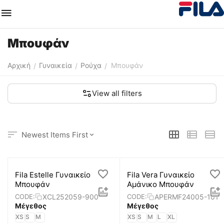
Μπουφάν
Αρχική
Γυναικεία
Ρούχα
Μπουφάν
/
/
/
View all filters
Newest Items First
Fila Estelle Γυναικείο
Fila Vera Γυναικείο
Μπουφάν
Αμάνικο Μπουφάν
XCL252059-900
APERMF24005-101
CODE:
CODE:
Μέγεθος
Μέγεθος
XS
S
M
XS
S
M
L
XL