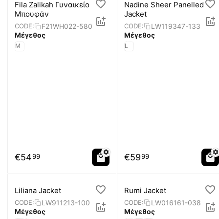
Fila Zalikah Γυναικείο
Nadine Sheer Panelled
Μπουφάν
Jacket
F21WH022-580
LW119347-133
CODE:
CODE:
Μέγεθος
Μέγεθος
M
L
€
54
€
59
99
99
Liliana Jacket
Rumi Jacket
LW911213-100
LW016161-038
CODE:
CODE:
Μέγεθος
Μέγεθος