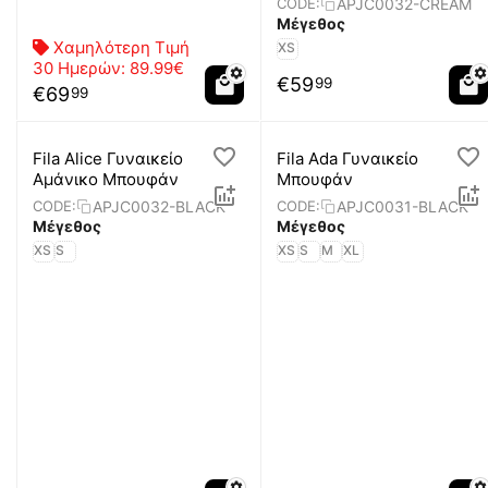
APJC0032-CREAM
CODE:
Μέγεθος
Χαμηλότερη Τιμή
XS
30 Ημερών:
89.99€
€
59
99
€
69
99
Fila Alice Γυναικείο
Fila Ada Γυναικείο
Αμάνικο Μπουφάν
Μπουφάν
APJC0032-BLACK
APJC0031-BLACK
CODE:
CODE:
Μέγεθος
Μέγεθος
XS
S
XS
S
M
XL