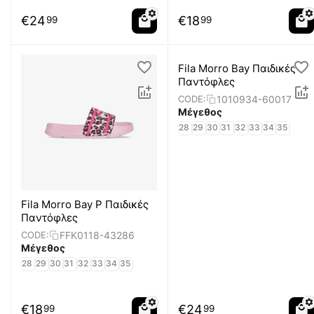
€
24
€
18
99
99
Fila Morro Bay Παιδικές
Παντόφλες
1010934-60017
CODE:
Μέγεθος
28
29
30
31
32
33
34
35
Fila Morro Bay P Παιδικές
Παντόφλες
FFK0118-43286
CODE:
Μέγεθος
28
29
30
31
32
33
34
35
€
18
€
24
99
99