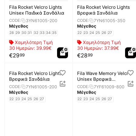
Fila Rocket Velcro Lights
Fila Rocket Velcro Lights
Unisex Παιδικά Σανδάλια
Βρεφικά Σανδάλια
3YN61005-200
7YN61005-350
CODE:
CODE:
Μέγεθος
Μέγεθος
28
29
30
31
32
33
34
35
22
23
24
25
26
27
Χαμηλότερη Τιμή
Χαμηλότερη Τιμή
30 Ημερών:
39.99€
30 Ημερών:
37.99€
€
29
€
28
99
99
Fila Rocket Velcro Lights
Fila Wave Memory Velcro
Βρεφικά Σανδάλια
Unisex Βρεφικά
Παπούτσια
7YN61005-200
7YF61009-800
CODE:
CODE:
Μέγεθος
Μέγεθος
22
23
24
25
26
27
22
23
24
25
26
27