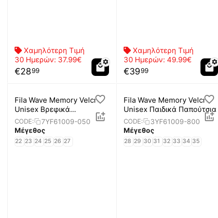
Χαμηλότερη Τιμή
Χαμηλότερη Τιμή
30 Ημερών:
37.99€
30 Ημερών:
49.99€
€
28
€
39
99
99
Fila Wave Memory Velcro
Fila Wave Memory Velcro
Unisex Βρεφικά
Unisex Παιδικά Παπούτσια
Παπούτσια
7YF61009-050
3YF61009-800
CODE:
CODE:
Μέγεθος
Μέγεθος
22
23
24
25
26
27
28
29
30
31
32
33
34
35