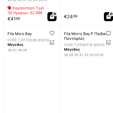
Χαμηλότερη Τιμή
30 Ημερών:
52.99€
€
24
99
€
41
99
Fila Moro Bay
Fila Morro Bay P Παιδικές
Παντόφλες
FFT0028-80010
CODE:
Μέγεθος
FFK0118-80010
CODE:
Μέγεθος
36
37
38
39
28
29
30
31
32
33
34
35