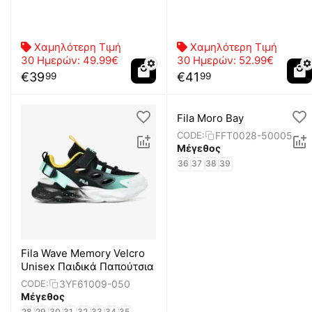
Χαμηλότερη Τιμή
Χαμηλότερη Τιμή
30 Ημερών:
49.99€
30 Ημερών:
52.99€
€
39
€
41
99
99
Fila Moro Bay
FFT0028-50005
CODE:
Μέγεθος
36
37
38
39
Fila Wave Memory Velcro
Unisex Παιδικά Παπούτσια
3YF61009-050
CODE:
Μέγεθος
28
29
30
31
32
33
34
35