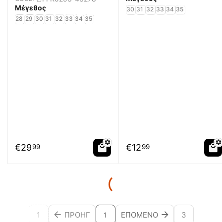
Μέγεθος
30
31
32
33
34
35
28
29
30
31
32
33
34
35
€
29
€
12
99
99
1
ΠΡΟΗΓ
ΕΠΌΜΕΝΟ
3
1