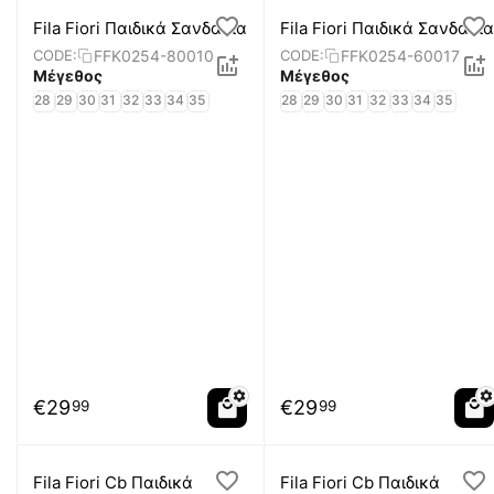
Fila Fiori Παιδικά Σανδάλια
Fila Fiori Παιδικά Σανδάλια
FFK0254-80010
FFK0254-60017
CODE:
CODE:
Μέγεθος
Μέγεθος
28
29
30
31
32
33
34
35
28
29
30
31
32
33
34
35
€
29
€
29
99
99
Fila Fiori Cb Παιδικά
Fila Fiori Cb Παιδικά