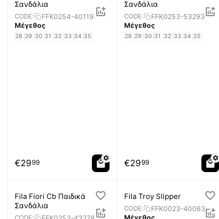
Σανδάλια
Σανδάλια
FFK0254-40119
FFK0253-53293
CODE:
CODE:
Μέγεθος
Μέγεθος
28
29
30
31
32
33
34
35
28
29
30
31
32
33
34
35
€
29
€
29
99
99
Fila Fiori Cb Παιδικά
Fila Troy Slipper
Σανδάλια
FFK0023-40063
CODE:
Μέγεθος
FFK0253-43278
CODE: