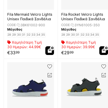
Fila Mermaid Velcro Lights
Fila Rocket Velcro Lights
Unisex Παιδικά Σανδάλια
Unisex Παιδικά Σανδάλια
3BK61002-900
3YN61005-350
CODE:
CODE:
Μέγεθος
Μέγεθος
28
29
30
31
32
33
34
35
28
29
30
31
32
33
34
35
Χαμηλότερη Τιμή
Χαμηλότερη Τιμή
30 Ημερών:
44.99€
30 Ημερών:
39.99€
€
33
€
29
99
99