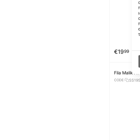
€
19
99
Fila Malik A
SS19
CODE: