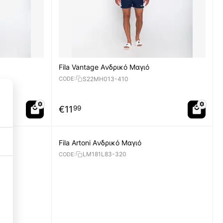
Fila Vantage Aνδρικό Μαγιό
S22MH013-410
CODE:
€
11
99
Fila Artoni Aνδρικό Μαγιό
LM181L83-320
CODE:
Necessary Cookies
3
Functional Cookies
3