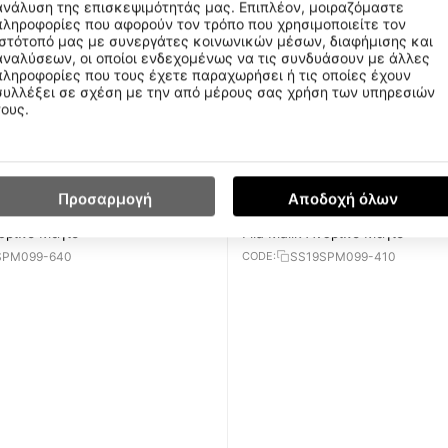
ανάλυση της επισκεψιμότητάς μας. Επιπλέον, μοιραζόμαστε
πληροφορίες που αφορούν τον τρόπο που χρησιμοποιείτε τον
ιστότοπό μας με συνεργάτες κοινωνικών μέσων, διαφήμισης και
αναλύσεων, οι οποίοι ενδεχομένως να τις συνδυάσουν με άλλες
πληροφορίες που τους έχετε παραχωρήσει ή τις οποίες έχουν
συλλέξει σε σχέση με την από μέρους σας χρήση των υπηρεσιών
τους.
€
19
99
Προσαρμογή
Αποδοχή όλων
νδρικό Μαγιό
Fila Malik Aνδρικό Μαγιό
SPM099-640
SS19SPM099-410
CODE: