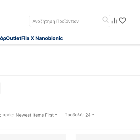
άρ
Outlet
Fila X Nanobionic
 πρός:
Προβολή:
Newest Items First
24