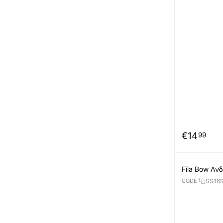
€
14
99
Fila Bow Aν
SS16
CODE: