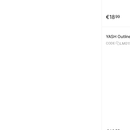
€
18
99
YASH Outline
LM01
CODE: