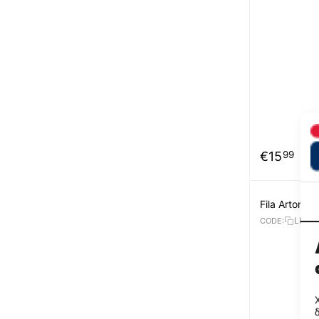
€
15
99
Fila Artoni 
LM18
CODE: