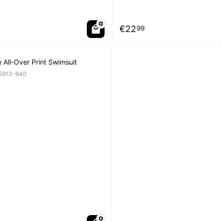
€
22
99
 All-Over Print Swimsuit
5913-640