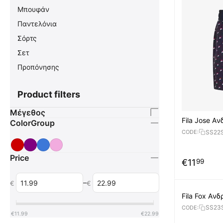
Μπουφάν
Παντελόνια
Σόρτς
Σετ
Προπόνησης
Product filters
Μέγεθος
Fila Jose Aν
ColorGroup
SS22
CODE:
Price
€
11
99
–
€
€
Fila Fox Aνδ
SS23
CODE:
€
11.99
€
22.99