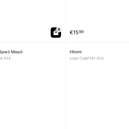
€
15
99
νδρικό Μαγιό
Hitomi
28-G13
687741-G13
CODE: