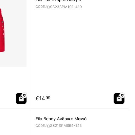
SS23SPM101-410
CODE:
€
14
99
Fila Benny Aνδρικό Μαγιό
SS21SPM894-145
CODE: