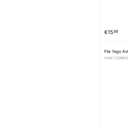
€
15
99
Fila Yago A
6884
CODE: