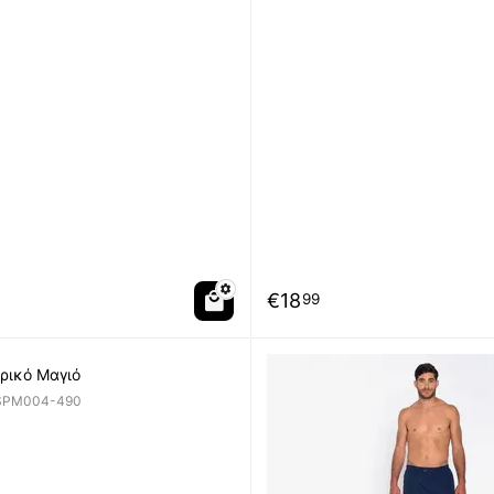
€
18
99
δρικό Μαγιό
SPM004-490