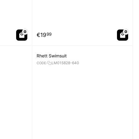
€
19
99
Rhett Swimsuit
LM015828-640
CODE: