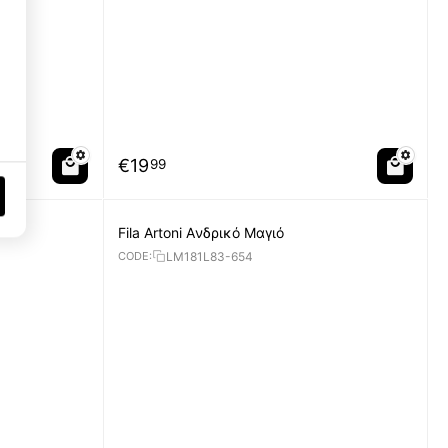
Performance Cookies
1
Targeting Cookies
3
€
19
99
Fila Artoni Aνδρικό Μαγιό
LM181L83-654
CODE: