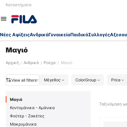
Καταστήματα
Nέες Αφίξεις
Ανδρικά
Γυναικεία
Παιδικά
Συλλογές
Αξεσου
Μαγιό
Αρχική
Ανδρικά
Ρούχα
Μαγιό
/
/
/
Μέγεθος
ColorGroup
Price
View all filters
Μαγιό
Ταξινόμηση ως
Κοντομάνικα - Αμάνικα
Φούτερ - Ζακέτες
Μακρυμάνικα