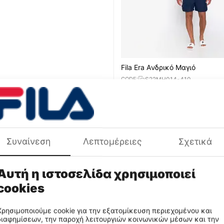
Fila Era Aνδρικό Μαγιό
S22MH014-410
CODE:
€
14
99
Συναίνεση
Λεπτομέρειες
Σχετικά
Aνδρικό Μαγιό
Fila Artoni Aνδρικό Μαγιό
1L83-500
LM181L83-411
CODE:
Αυτή η ιστοσελίδα χρησιμοποιεί
cookies
Χρησιμοποιούμε cookie για την εξατομίκευση περιεχομένου και
διαφημίσεων, την παροχή λειτουργιών κοινωνικών μέσων και την