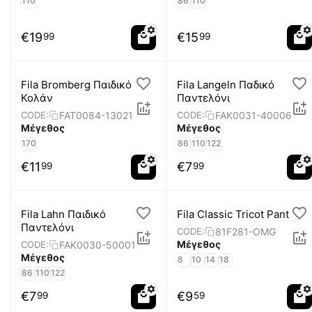
110
86
110
€
19
€
15
99
99
Fila Bromberg Παιδικό
Fila Langeln Παδικό
Κολάν
Παντελόνι
FAT0084-13021
FAK0031-40006
CODE:
CODE:
Μέγεθος
Μέγεθος
170
86
110
122
€
11
€
7
99
99
Fila Lahn Παιδικό
Fila Classic Tricot Pant
Παντελόνι
81F281-OMG
CODE:
Μέγεθος
FAK0030-50001
CODE:
Μέγεθος
8
10
14
18
86
110
122
€
7
€
9
99
59