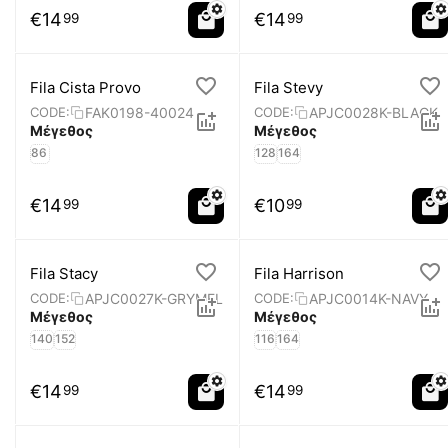
€
14
€
14
99
99
Fila Cista Provo
Fila Stevy
FAK0198-40024
APJC0028K-BLACK
CODE:
CODE:
Μέγεθος
Μέγεθος
86
128
164
€
14
€
10
99
99
Fila Stacy
Fila Harrison
APJC0027K-GRYMEL
APJC0014K-NAVY
CODE:
CODE:
Μέγεθος
Μέγεθος
140
152
116
164
€
14
€
14
99
99