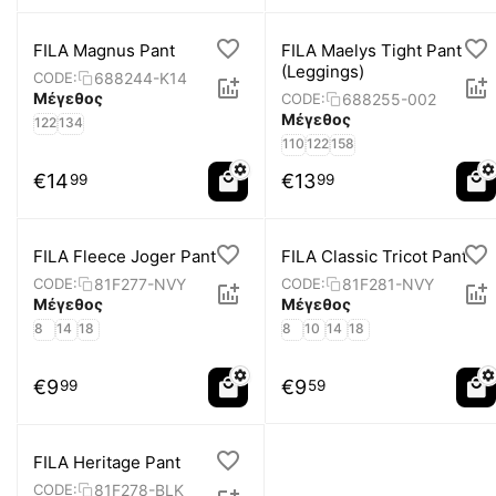
FILA Magnus Pant
FILA Maelys Tight Pant
(Leggings)
688244-K14
CODE:
Μέγεθος
688255-002
CODE:
Μέγεθος
122
134
110
122
158
€
14
€
13
99
99
FILA Fleece Joger Pant
FILA Classic Tricot Pant
81F277-NVY
81F281-NVY
CODE:
CODE:
Μέγεθος
Μέγεθος
8
14
18
8
10
14
18
€
9
€
9
99
59
FILA Heritage Pant
81F278-BLK
CODE: