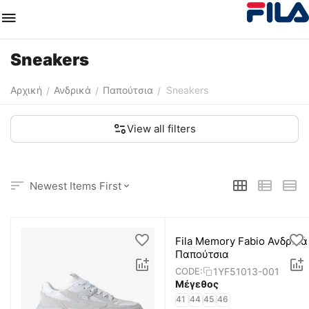
Sneakers
Αρχική
Ανδρικά
Παπούτσια
Sneakers
/
/
/
View all filters
Newest Items First
Fila Memory Fabio Ανδρικά
Παπούτσια
1YF51013-001
CODE:
Μέγεθος
41
44
45
46