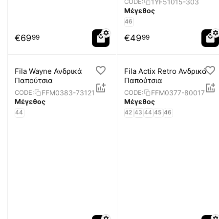
1YF51015-303
CODE:
Μέγεθος
46
€
69
€
49
99
99
Fila Wayne Ανδρικά
Fila Actix Retro Ανδρικά
Παπούτσια
Παπούτσια
FFM0383-73121
FFM0377-80017
CODE:
CODE:
Μέγεθος
Μέγεθος
44
42
43
44
45
46