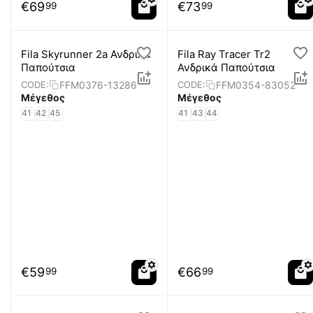
€
69
€
73
99
99
Fila Skyrunner 2a Ανδρικά
Fila Ray Tracer Tr2
Παπούτσια
Ανδρικά Παπούτσια
FFM0376-13286
FFM0354-83052
CODE:
CODE:
Μέγεθος
Μέγεθος
41
42
45
41
43
44
€
59
€
66
99
99