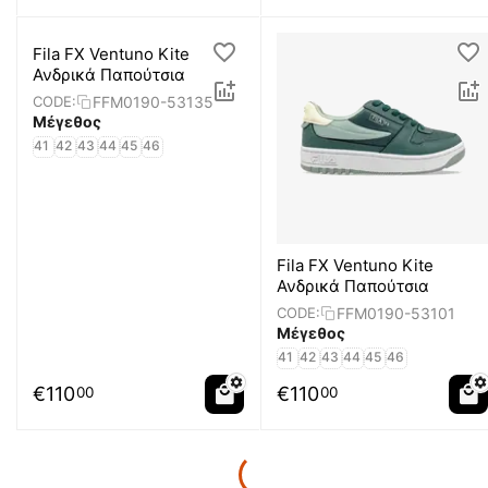
Fila FX Ventuno Kite
Ανδρικά Παπούτσια
FFM0190-53135
CODE:
Μέγεθος
41
42
43
44
45
46
Fila FX Ventuno Kite
Ανδρικά Παπούτσια
FFM0190-53101
CODE:
Μέγεθος
41
42
43
44
45
46
€
110
€
110
00
00