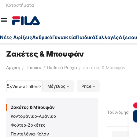
Καταστήματα
Nέες Αφίξεις
Ανδρικά
Γυναικεία
Παιδικά
Συλλογές
Αξεσου
Ζακέτες & Μπουφάν
Αρχική
Παιδικά
Παιδικά Ρούχα
Ζακέτες & Μπουφάν
/
/
/
Μέγεθος
Price
View all filters
Ζακέτες & Μπουφάν
Ταξινόμηση ως
Κοντομάνικα-Αμάνικα
Φούτερ-Ζακέτες
Παντελόνια-Κολάν