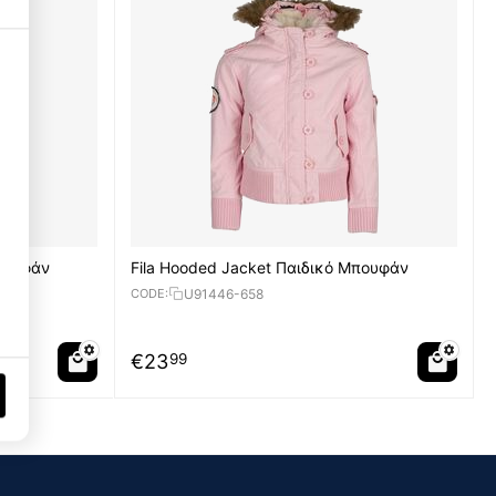
Necessary Cookies
3
Functional Cookies
3
Performance Cookies
1
Μπουφάν
Fila Hooded Jacket Παιδικό Μπουφάν
Targeting Cookies
3
U91446-658
CODE:
€
23
99