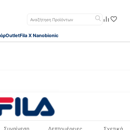
άρ
Outlet
Fila X Nanobionic
 πρός:
Προβολή:
Newest Items First
24
Συναίνεση
Λεπτομέρειες
Σχετικά