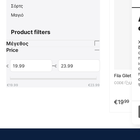
Σόρτς
Μαγιό
Product filters
Μέγεθος
Price
–
€
€
Fila Gilet
U908
CODE:
€
19.99
€
23.99
€
19
99