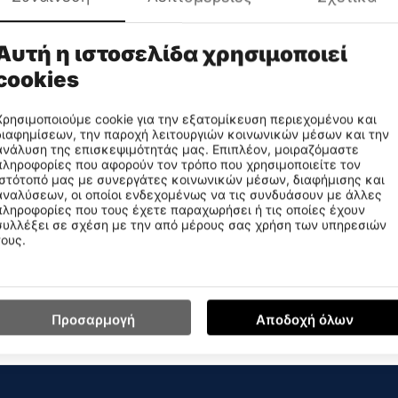
Αυτή η ιστοσελίδα χρησιμοποιεί
cookies
Χρησιμοποιούμε cookie για την εξατομίκευση περιεχομένου και
διαφημίσεων, την παροχή λειτουργιών κοινωνικών μέσων και την
ανάλυση της επισκεψιμότητάς μας. Επιπλέον, μοιραζόμαστε
πληροφορίες που αφορούν τον τρόπο που χρησιμοποιείτε τον
ιστότοπό μας με συνεργάτες κοινωνικών μέσων, διαφήμισης και
αναλύσεων, οι οποίοι ενδεχομένως να τις συνδυάσουν με άλλες
πληροφορίες που τους έχετε παραχωρήσει ή τις οποίες έχουν
Fila Hooded Jacket Παιδικό 
συλλέξει σε σχέση με την από μέρους σας χρήση των υπηρεσιών
83-014
U91446-073
CODE:
τους.
€
23
99
Προσαρμογή
Αποδοχή όλων