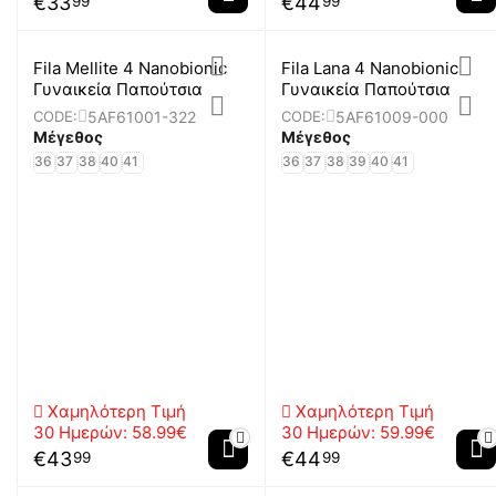
€
33
€
44
99
99
Fila Mellite 4 Nanobionic
Fila Lana 4 Nanobionic
Γυναικεία Παπούτσια
Γυναικεία Παπούτσια
5AF61001-322
5AF61009-000
CODE:
CODE:
Μέγεθος
Μέγεθος
36
37
38
40
41
36
37
38
39
40
41
Χαμηλότερη Τιμή
Χαμηλότερη Τιμή
30 Ημερών:
58.99€
30 Ημερών:
59.99€
€
43
€
44
99
99