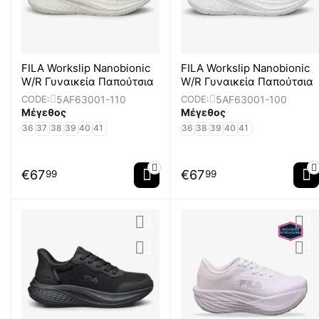
FILA Workslip Nanobionic
FILA Workslip Nanobionic
W/R Γυναικεία Παπούτσια
W/R Γυναικεία Παπούτσια
5AF63001-110
5AF63001-100
CODE:
CODE:
Μέγεθος
Μέγεθος
36
37
38
39
40
41
36
38
39
40
41
€
67
€
67
99
99