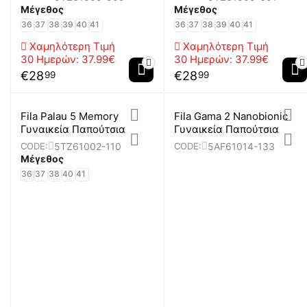
Μέγεθος
Μέγεθος
36
37
38
39
40
41
36
37
38
39
40
41
Χαμηλότερη Τιμή
Χαμηλότερη Τιμή
30 Ημερών:
37.99€
30 Ημερών:
37.99€
€
28
€
28
99
99
Fila Palau 5 Memory
Fila Gama 2 Nanobionic
Γυναικεία Παπούτσια
Γυναικεία Παπούτσια
5TZ61002-110
5AF61014-133
CODE:
CODE:
Μέγεθος
36
37
38
40
41