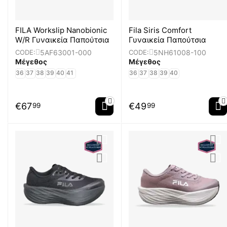
FILA Workslip Nanobionic
Fila Siris Comfort
W/R Γυναικεία Παπούτσια
Γυναικεία Παπούτσια
5AF63001-000
5NH61008-100
CODE:
CODE:
Μέγεθος
Μέγεθος
36
37
38
39
40
41
36
37
38
39
40
€
67
€
49
99
99