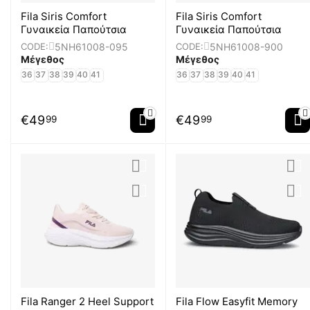
Fila Siris Comfort
Fila Siris Comfort
Γυναικεία Παπούτσια
Γυναικεία Παπούτσια
5NH61008-095
5NH61008-900
CODE:
CODE:
Μέγεθος
Μέγεθος
36
37
38
39
40
41
36
37
38
39
40
41
€
49
€
49
99
99
Fila Ranger 2 Heel Support
Fila Flow Easyfit Memory