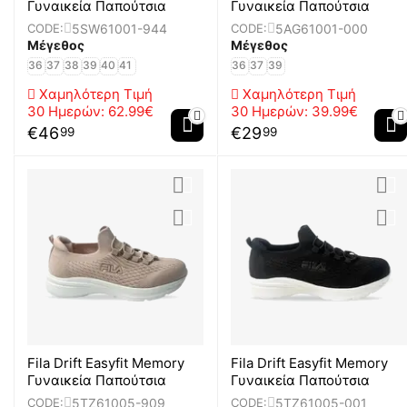
Γυναικεία Παπούτσια
Γυναικεία Παπούτσια
5SW61001-944
5AG61001-000
CODE:
CODE:
Μέγεθος
Μέγεθος
36
37
38
39
40
41
36
37
39
Χαμηλότερη Τιμή
Χαμηλότερη Τιμή
30 Ημερών:
62.99€
30 Ημερών:
39.99€
€
46
€
29
99
99
Fila Drift Easyfit Memory
Fila Drift Easyfit Memory
Γυναικεία Παπούτσια
Γυναικεία Παπούτσια
5TZ61005-909
5TZ61005-001
CODE:
CODE: