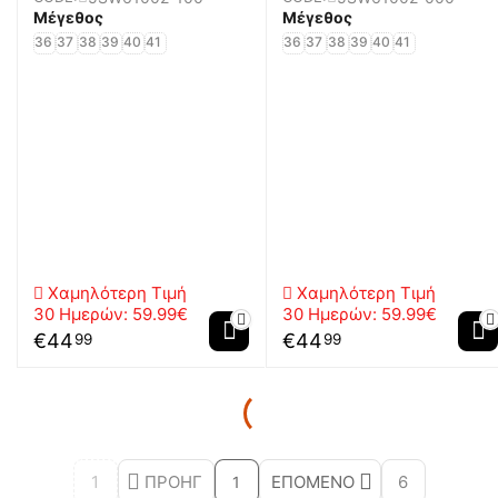
Μέγεθος
Μέγεθος
36
37
38
39
40
41
36
37
38
39
40
41
Χαμηλότερη Τιμή
Χαμηλότερη Τιμή
30 Ημερών:
59.99€
30 Ημερών:
59.99€
€
44
€
44
99
99
1
ΠΡΟΗΓ
ΕΠΌΜΕΝΟ
6
1