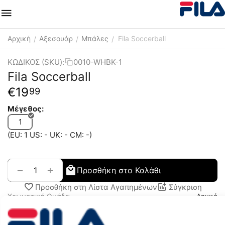
Αρχική
Αξεσουάρ
Μπάλες
Fila Soccerball
/
/
/
ΚΩΔΙΚΟΣ (SKU):
0010-WHBK-1
Fila Soccerball
€
19
99
Μέγεθος:
1
(EU: 1 US: - UK: - CM: -)
+
−
Προσθήκη στο Καλάθι
Προσθήκη στη Λίστα Αγαπημένων
Σύγκριση
Χρωματική Ομάδα
Λευκό
Περιγραφή Χρώματος
ΛΕΥΚΟ ΜΑΥΡΟ