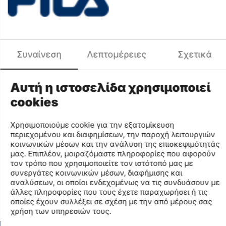
Χαρακτηριστικά
Μάρκα
FILA
Χρωματική Ομάδα
Λευκό
Συναίνεση
Λεπτομέρειες
Σχετικά
Κωδικός MPN
0010-WHBK
Κωδικός
0010
Αυτή η ιστοσελίδα χρησιμοποιεί
Μέγεθος
1
cookies
Κωδικός Χρώματος
WHBK
Περιγραφή Χρώματος
ΛΕΥΚΟ ΜΑΥΡΟ
Χρησιμοποιούμε cookie για την εξατομίκευση
Σύνθεση
MACHINE ENGINEERED
περιεχομένου και διαφημίσεων, την παροχή λειτουργιών
κοινωνικών μέσων και την ανάλυση της επισκεψιμότητάς
μας. Επιπλέον, μοιραζόμαστε πληροφορίες που αφορούν
Find similar
τον τρόπο που χρησιμοποιείτε τον ιστότοπό μας με
συνεργάτες κοινωνικών μέσων, διαφήμισης και
αναλύσεων, οι οποίοι ενδεχομένως να τις συνδυάσουν με
άλλες πληροφορίες που τους έχετε παραχωρήσει ή τις
Διαθεσιμότητα Καταστημάτων
οποίες έχουν συλλέξει σε σχέση με την από μέρους σας
χρήση των υπηρεσιών τους.