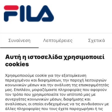
Περιγραφή
Άνεση και στυλ σε κάθε βήμα.
Ανακαλύψτε τις παντόφλες BADEPANTOLETTE, την
ιδανική επιλογή για άνεση και ξεκούραση σε κάθε σας
βήμα. Ο μοντέρνος σχεδιασμός τους συνδυάζει άψογα
Συναίνεση
Λεπτομέρειες
Σχετικά
την κομψότητα με την πρακτικότητα, προσφέροντας
απαράμιλλη άνεση και στήριξη για καθημερινή χρήση.
Ιδανικές για χρήση στο σπίτι ή για χαλαρές βόλτες, οι
Αυτή η ιστοσελίδα χρησιμοποιεί
BADEPANTOLETTE γίνονται ο σύμμαχός σας στην
cookies
αναζήτηση της απόλυτης άνεσης όλη την ημέρα.
Με σόλα που απορροφά τους κραδασμούς και παρέχει
Χρησιμοποιούμε cookie για την εξατομίκευση
εξαιρετική σταθερότητα, αυτές οι παντόφλες είναι
περιεχομένου και διαφημίσεων, την παροχή λειτουργιών
φτιαγμένες να διαρκούν. Η μοντέρνα τους εμφάνιση τις
κοινωνικών μέσων και την ανάλυση της επισκεψιμότητάς
καθιστά την τέλεια επιλογή για όσες θέλουν να
μας. Επιπλέον, μοιραζόμαστε πληροφορίες που αφορούν
τον τρόπο που χρησιμοποιείτε τον ιστότοπό μας με
συνδυάζουν τη μόδα με τη λειτουργικότητα,
συνεργάτες κοινωνικών μέσων, διαφήμισης και
προσφέροντας άνεση χωρίς να θυσιάζουν το στυλ. Με τις
αναλύσεων, οι οποίοι ενδεχομένως να τις συνδυάσουν με
BADEPANTOLETTE, κάθε σας βήμα είναι μία απόλαυση!
άλλες πληροφορίες που τους έχετε παραχωρήσει ή τις