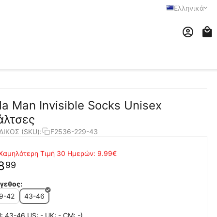
Ελληνικά
ila Man Invisible Socks Unisex
άλτσες
ΔΙΚΟΣ (SKU):
F2536-229-43
Χαμηλότερη Τιμή 30 Ημερών:
9.99€
8
99
γεθος:
9-42
43-46
: 43-46 US: - UK: - CM: -)