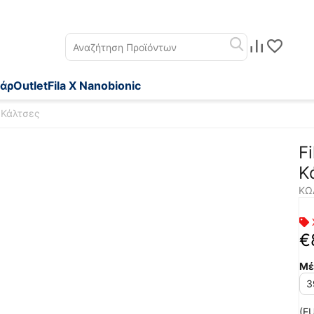
άρ
Outlet
Fila X Nanobionic
x Κάλτσες
F
Κ
ΚΩ
€
Μέ
3
(EU