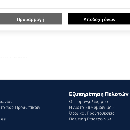
Προσαρμογή
Αποδοχή όλων
ton1%Elastane
Εξυπηρέτηση Πελατών
νωνίας
Οι Παραγγελίες μου
στασίας Προσωπικών
Η Λίστα Επιθυμιών μου
Όροι και Προϋποθέσεις
ies
Πολιτική Επιστροφών