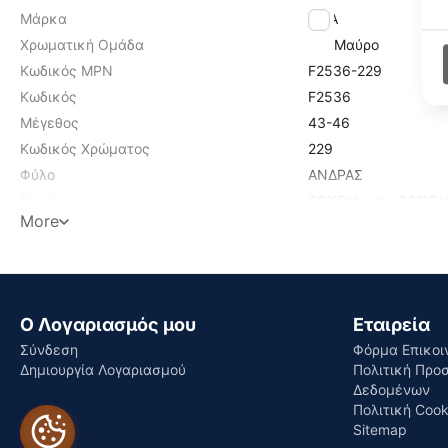
Μάρκα
FILA
Χρωματική Ομάδα
Μαύρο
Κωδικός MPN
F2536-229
Κωδικός
F2536
Μέγεθος
43-46
Κωδικός Χρώματος
229
Φύλο
ΑΝΔΡΑΣ
Σύνθεση
66%Polyester33%Cot
More
Find similar
Ο Λογαριασμός μου
Εταιρεία
Σύνδεση
Φόρμα Επικοι
Δημιουργία Λογαριασμού
Πολιτική Προ
Δεδομένων
Πολιτική Cook
Sitemap