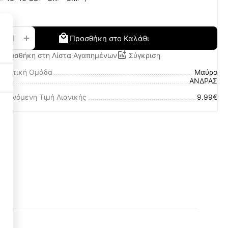
+
−
Προσθήκη στο Καλάθι
Προσθήκη στη Λίστα Αγαπημένων
Σύγκριση
ωματική Ομάδα
Μαύρο
λο
ΑΝΔΡΑΣ
οτεινόμενη Τιμή Λιανικής
9.99€
Necessary Cookies
3
Functional Cookies
3
Performance Cookies
1
Targeting Cookies
3