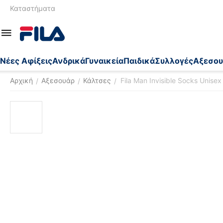
Καταστήματα
Nέες Αφίξεις
Ανδρικά
Γυναικεία
Παιδικά
Συλλογές
Αξεσου
Αρχική
Αξεσουάρ
Κάλτσες
Fila Man Invisible Socks Unise
/
/
/