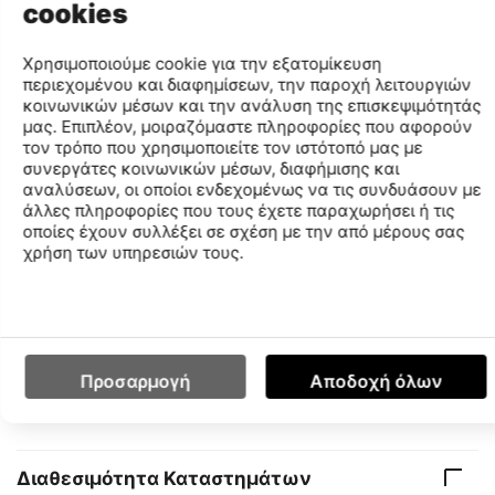
cookies
Χαρακτηριστικά
Χρησιμοποιούμε cookie για την εξατομίκευση
περιεχομένου και διαφημίσεων, την παροχή λειτουργιών
κοινωνικών μέσων και την ανάλυση της επισκεψιμότητάς
Μάρκα
FILA
μας. Επιπλέον, μοιραζόμαστε πληροφορίες που αφορούν
Χρωματική Ομάδα
Ροζ
τον τρόπο που χρησιμοποιείτε τον ιστότοπό μας με
Κωδικός MPN
F6830-183
συνεργάτες κοινωνικών μέσων, διαφήμισης και
αναλύσεων, οι οποίοι ενδεχομένως να τις συνδυάσουν με
Κωδικός
F6830
άλλες πληροφορίες που τους έχετε παραχωρήσει ή τις
Μέγεθος
35-38
οποίες έχουν συλλέξει σε σχέση με την από μέρους σας
χρήση των υπηρεσιών τους.
Κωδικός Χρώματος
183
Φύλο
ΓΥΝΑΙΚΑ
Σύνθεση
65%COTTON-33%POLYESTER-
2%ELASTANE
Προσαρμογή
Αποδοχή όλων
Find similar
Διαθεσιμότητα Καταστημάτων