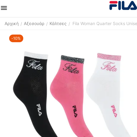
Αρχική
Αξεσουάρ
Κάλτσες
Fila Woman Quarter Socks Unis
/
/
/
-10%