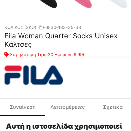
ΚΩΔΙΚΟΣ (SKU):
F6830-183-35-38
Fila Woman Quarter Socks Unisex
Κάλτσες
Χαμηλότερη Τιμή 30 Ημερών:
9.99€
€
8
99
Μέγεθος:
35-38
39-42
(EU: 35-38 US: - UK: - CM: -)
Συναίνεση
Λεπτομέρειες
Σχετικά
+
−
Προσθήκη στο Καλάθι
Προσθήκη στη Λίστα Αγαπημένων
Σύγκριση
Χρωματική Ομάδα
Ροζ
Αυτή η ιστοσελίδα χρησιμοποιεί
Φύλο
ΓΥΝΑΙΚΑ