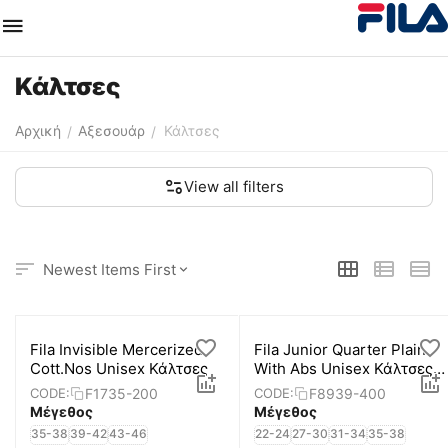
Κάλτσες
Αρχική
Αξεσουάρ
Κάλτσες
/
/
View all filters
Newest Items First
Fila Invisible Mercerized
Fila Junior Quarter Plain
Cott.Nos Unisex Κάλτσες
With Abs Unisex Κάλτσες 2
Ζεύγη
F1735-200
F8939-400
CODE:
CODE:
Μέγεθος
Μέγεθος
35-38
39-42
43-46
22-24
27-30
31-34
35-38