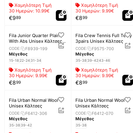
Χαμηλότερη Τιμή
Χαμηλότερη Τιμή
30 Ημερών:
10.99€
30 Ημερών:
9.99€
€
9
€
8
89
99
Fila Junior Quarter Plain
Fila Crew Tennis Full Terry
With Abs Unisex Κάλτσες 2
3pairs Unisex Κάλτσες
Ζεύγη
F8939-199
F9575-700
CODE:
CODE:
Μέγεθος
Μέγεθος
15-18
22-24
31-34
35-38
39-42
43-46
Χαμηλότερη Τιμή
Χαμηλότερη Τιμή
30 Ημερών:
9.99€
30 Ημερών:
9.99€
€
8
€
8
99
99
Fila Urban Normal Wool
Fila Urban Normal Wool
Unisex Κάλτσες
Unisex Κάλτσες
F6412-306
F6412-070
CODE:
CODE:
Μέγεθος
Μέγεθος
35-38
39-42
35-38