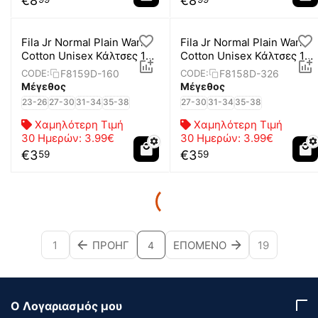
€
8
€
8
Fila Jr Normal Plain Warm
Fila Jr Normal Plain Warm
Cotton Unisex Κάλτσες 1
Cotton Unisex Κάλτσες 1
Ζεύγος
Ζεύγος
F8159D-160
F8158D-326
CODE:
CODE:
Μέγεθος
Μέγεθος
23-26
27-30
31-34
35-38
27-30
31-34
35-38
Χαμηλότερη Τιμή
Χαμηλότερη Τιμή
30 Ημερών:
3.99€
30 Ημερών:
3.99€
€
3
€
3
59
59
1
ΠΡΟΗΓ
ΕΠΌΜΕΝΟ
19
4
Ο Λογαριασμός μου