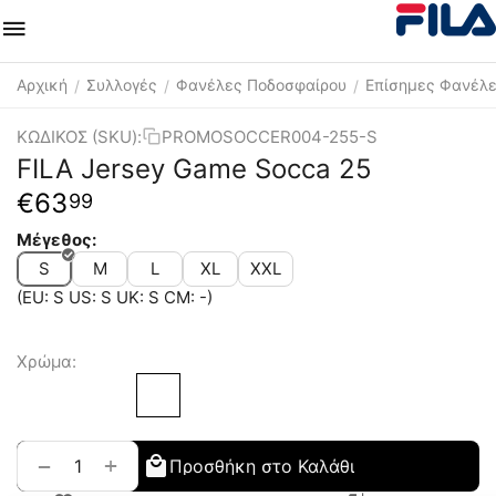
Αρχική
Συλλογές
Φανέλες Ποδοσφαίρου
Επίσημες Φανέλε
/
/
/
ΚΩΔΙΚΟΣ (SKU):
PROMOSOCCER004-255-S
FILA Jersey Game Socca 25
€
63
99
Μέγεθος:
S
M
L
XL
XXL
(EU: S US: S UK: S CM: -)
Χρώμα:
+
−
Προσθήκη στο Καλάθι