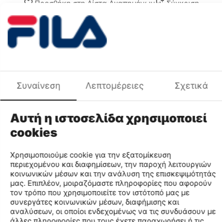
Προσθήκη στη Λίστα Αγαπημένων
Σύγκριση
Χρωματική Ομάδα
Μπλε
Περιγραφή Χρώματος
ΜΠΛΕ ΣΚΟΥΡΟ ΧΡΥΣΟ
Φύλο
ΑΝΔΡΑΣ
Χαρακτηριστικά
Μάρκα
FILA
Συναίνεση
Λεπτομέρειες
Σχετικά
Χρωματική Ομάδα
Μπλε
Κωδικός MPN
PROMOSOCCER004-255
Αυτή η ιστοσελίδα χρησιμοποιεί
Κωδικός
PROMOSOCCER004
cookies
Μέγεθος
S
Κωδικός Χρώματος
255
Χρησιμοποιούμε cookie για την εξατομίκευση
Περιγραφή Χρώματος
ΜΠΛΕ ΣΚΟΥΡΟ ΧΡΥΣΟ
περιεχομένου και διαφημίσεων, την παροχή λειτουργιών
Φύλο
ΑΝΔΡΑΣ
κοινωνικών μέσων και την ανάλυση της επισκεψιμότητάς
μας. Επιπλέον, μοιραζόμαστε πληροφορίες που αφορούν
Σύνθεση
100%ΠΟΛΥΕΣΤΕΡΑΣ
τον τρόπο που χρησιμοποιείτε τον ιστότοπό μας με
συνεργάτες κοινωνικών μέσων, διαφήμισης και
αναλύσεων, οι οποίοι ενδεχομένως να τις συνδυάσουν με
Find similar
άλλες πληροφορίες που τους έχετε παραχωρήσει ή τις