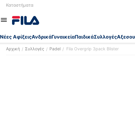
Καταστήματα
Nέες Αφίξεις
Ανδρικά
Γυναικεία
Παιδικά
Συλλογές
Αξεσου
Αρχική
Συλλογές
Padel
Fila Overgrip 3pack Blister
/
/
/