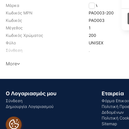
Μάρκα
FILA
Κωδικός MPN
PAO003-200
Κωδικός
PAO003
Μέγεθος
1
Κωδικός Χρώματος
200
Φύλο
UNISEX
Σύνθεση
.
More
Find similar
Ο Λογαριασμός μου
Εταιρεία
Σύνδεση
Φόρμα Επικοι
Δημιουργία Λογαριασμού
Πολιτική Προ
Δεδομένων
Πολιτική Cook
Sitemap