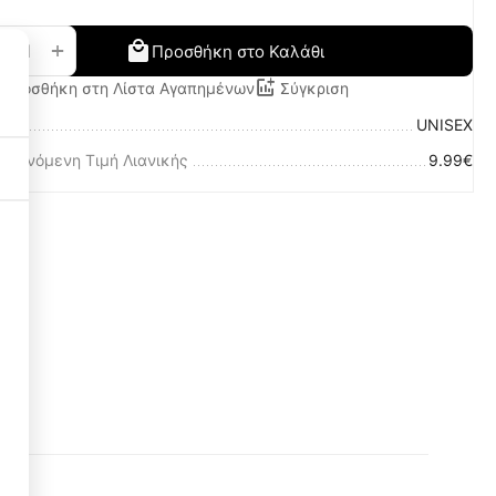
+
−
Προσθήκη στο Καλάθι
Προσθήκη στη Λίστα Αγαπημένων
Σύγκριση
λο
UNISEX
οτεινόμενη Τιμή Λιανικής
9.99€
Necessary Cookies
3
Functional Cookies
3
Performance Cookies
1
Targeting Cookies
3