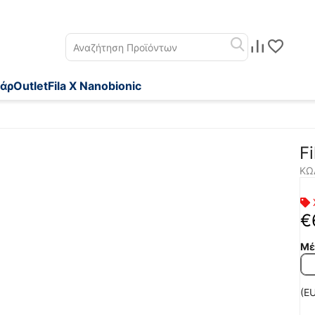
άρ
Outlet
Fila X Nanobionic
F
ΚΩ
€
Μέ
(EU