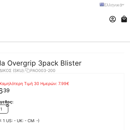
Ελληνικά
ila Overgrip 3pack Blister
ΔΙΚΟΣ (SKU):
PAO003-200
Χαμηλότερη Τιμή 30 Ημερών:
7.99€
6
39
γεθος:
1
: 1 US: - UK: - CM: -)