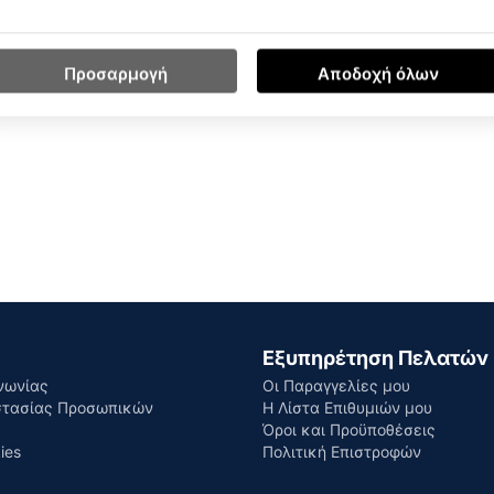
Προσαρμογή
Αποδοχή όλων
Εξυπηρέτηση Πελατών
νωνίας
Οι Παραγγελίες μου
στασίας Προσωπικών
Η Λίστα Επιθυμιών μου
Όροι και Προϋποθέσεις
ies
Πολιτική Επιστροφών