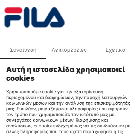
+
−
Προσθήκη στο Καλάθι
Προσθήκη στη Λίστα Αγαπημένων
Σύγκριση
Περιγραφή Χρώματος
ΛΕΥΚΟ
Φύλο
UNISEX
Χαρακτηριστικά
Συναίνεση
Λεπτομέρειες
Σχετικά
Μάρκα
FILA
Κωδικός MPN
FA053S22-001
Αυτή η ιστοσελίδα χρησιμοποιεί
Κωδικός
FA053S22
cookies
Μέγεθος
1
Κωδικός Χρώματος
001
Χρησιμοποιούμε cookie για την εξατομίκευση
Περιγραφή Χρώματος
ΛΕΥΚΟ
περιεχομένου και διαφημίσεων, την παροχή λειτουργιών
Φύλο
UNISEX
κοινωνικών μέσων και την ανάλυση της επισκεψιμότητάς
μας. Επιπλέον, μοιραζόμαστε πληροφορίες που αφορούν
Σύνθεση
.
τον τρόπο που χρησιμοποιείτε τον ιστότοπό μας με
συνεργάτες κοινωνικών μέσων, διαφήμισης και
Find similar
αναλύσεων, οι οποίοι ενδεχομένως να τις συνδυάσουν με
άλλες πληροφορίες που τους έχετε παραχωρήσει ή τις