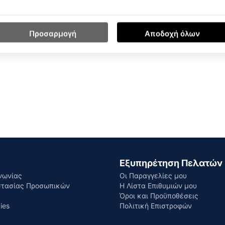
Προσαρμογή
Αποδοχή όλων
Εξυπηρέτηση Πελατών
νωνίας
Οι Παραγγελίες μου
στασίας Προσωπικών
Η Λίστα Επιθυμιών μου
Όροι και Προϋποθέσεις
ies
Πολιτική Επιστροφών