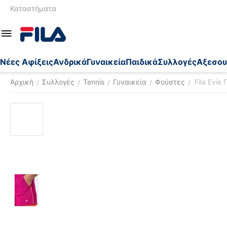
Καταστήματα
Nέες Αφίξεις
Ανδρικά
Γυναικεία
Παιδικά
Συλλογές
Αξεσου
Αρχική
Συλλογές
Tennis
Γυναικεία
Φούστες
Fila Evie
/
/
/
/
/