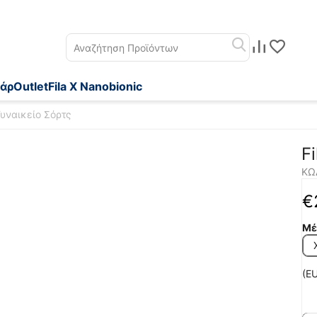
άρ
Outlet
Fila X Nanobionic
 Γυναικείο Σόρτς
F
ΚΩ
€
Μέ
(EU