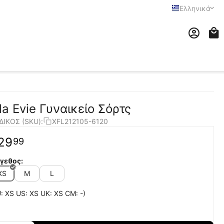
Ελληνικά
ila Evie Γυναικείο Σόρτς
ΔΙΚΟΣ (SKU):
XFL212105-6120
29
99
γεθος:
XS
M
L
: XS US: XS UK: XS CM: -)