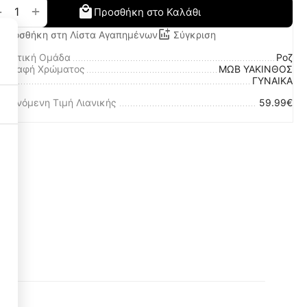
+
−
Προσθήκη στο Καλάθι
Προσθήκη στη Λίστα Αγαπημένων
Σύγκριση
ωματική Ομάδα
Ροζ
ριγραφή Χρώματος
ΜΩΒ ΥΑΚΙΝΘΟΣ
λο
ΓΥΝΑΙΚΑ
οτεινόμενη Τιμή Λιανικής
59.99€
Necessary Cookies
3
Functional Cookies
3
Performance Cookies
1
Targeting Cookies
3