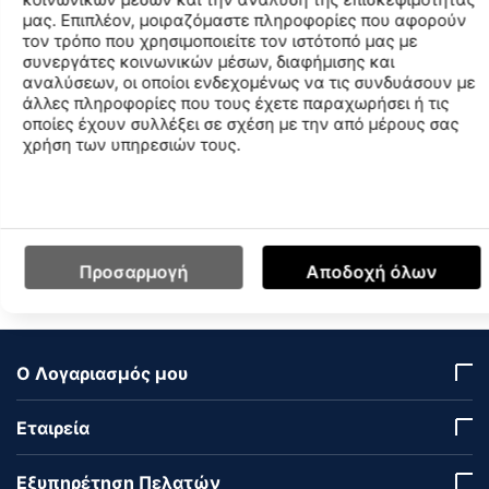
συνδυάζει ανθεκτικότητα και μοντέρνο σχεδιασμό,
μας. Επιπλέον, μοιραζόμαστε πληροφορίες που αφορούν
καλύπτοντας τις ανάγκες κάθε παιδιού με στυλ. Είναι
τον τρόπο που χρησιμοποιείτε τον ιστότοπό μας με
ελαφρύ και ευέλικτο, δίνοντας την ελευθερία κινήσεων
συνεργάτες κοινωνικών μέσων, διαφήμισης και
που χρειάζονται τα παιδιά, ενώ παράλληλα προστατεύει
αναλύσεων, οι οποίοι ενδεχομένως να τις συνδυάσουν με
σωστά το πόδι. Ένα άνετο και ασφαλές μποτάκι για κάθε
άλλες πληροφορίες που τους έχετε παραχωρήσει ή τις
μικρό εξερευνητή που δεν σταματά ποτέ να παίζει!
οποίες έχουν συλλέξει σε σχέση με την από μέρους σας
χρήση των υπηρεσιών τους.
Χαρακτηριστικά
Διαθεσιμότητα Καταστημάτων
Προσαρμογή
Αποδοχή όλων
Ο Λογαριασμός μου
Εταιρεία
Εξυπηρέτηση Πελατών