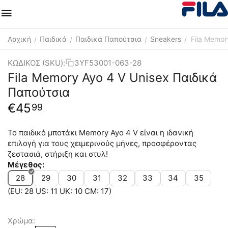
Αρχική
Παιδικά
Παιδικά Παπούτσια
Sneakers
Fila Memor
/
/
/
/
ΚΩΔΙΚΟΣ (SKU):
3YF53001-063-28
Fila Memory Ayo 4 V Unisex Παιδικά
Παπούτσια
€
45
99
Το παιδικό μποτάκι Memory Ayo 4 V είναι η ιδανική
επιλογή για τους χειμερινούς μήνες, προσφέροντας
ζεστασιά, στήριξη και στυλ!
Μέγεθος:
28
29
30
31
32
33
34
35
(EU: 28 US: 11 UK: 10 CM: 17)
Χρώμα: