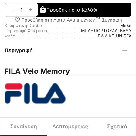
+
−
Προσθήκη στο Καλάθι
Προσθήκη στη Λίστα Αγαπημένων
Σύγκριση
Χρωματική Ομάδα
Μπλε
Περιγραφή Χρώματος
ΜΠΛΕ ΠΟΡΤΟΚΑΛΙ ΒΑΘΥ
Φύλο
ΠΑΙΔΙΚΟ UNISEX
Περιγραφή
FILA Velo Memory
Ανακάλυψε άνεση και ευελιξία με τα FILA Velo Memory.
Ένα παιδικό athletic παπούτσι κατασκευασμένο από mesh
και PU για ελαφριά εφαρμογή και αναπνευσιμότητα, με
Phylon ενδιάμεση και εξωτερική σόλα για μαλακή
απορρόφηση κραδασμών, και Memory Foam πάτο που
προσαρμόζεται στο πέλμα για μοναδική άνεση.
Ιδανικά για:
καθημερινή δραστηριότητα, παιχνίδι, σχολείο
Συναίνεση
Λεπτομέρειες
Σχετικά
και άνεση όλη μέρα.