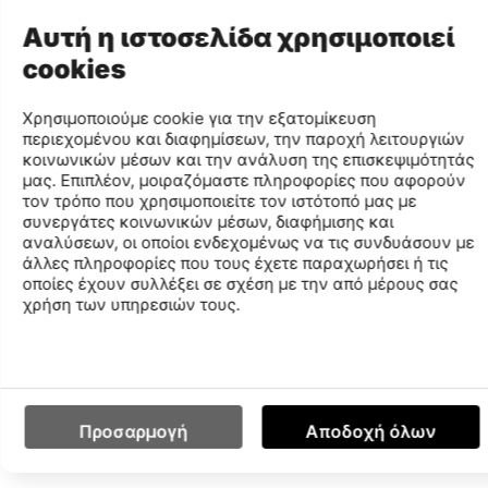
Κύρια Χαρακτηριστικά:
Αυτή η ιστοσελίδα χρησιμοποιεί
Επάνω μέρος (Upper – Mesh / PU): Αναπνεύσιμο και
cookies
ελαφρύ υλικό για άνετη εφαρμογή και σωστό
αερισμό.
Χρησιμοποιούμε cookie για την εξατομίκευση
Ενδιάμεση σόλα (Midsole – Phylon): Μαλακή
περιεχομένου και διαφημίσεων, την παροχή λειτουργιών
απορρόφηση κραδασμών για ξεκούραστα βήματα.
κοινωνικών μέσων και την ανάλυση της επισκεψιμότητάς
Εξωτερική σόλα (Outsole – Phylon): Σταθερότητα και
μας. Επιπλέον, μοιραζόμαστε πληροφορίες που αφορούν
τον τρόπο που χρησιμοποιείτε τον ιστότοπό μας με
ευκαμψία σε κάθε κίνηση.
συνεργάτες κοινωνικών μέσων, διαφήμισης και
Πάτος (Insole – Memory Foam): Προσαρμόζεται στο
αναλύσεων, οι οποίοι ενδεχομένως να τις συνδυάσουν με
σχήμα του ποδιού για εξατομικευμένη άνεση και
άλλες πληροφορίες που τους έχετε παραχωρήσει ή τις
υποστήριξη.
οποίες έχουν συλλέξει σε σχέση με την από μέρους σας
χρήση των υπηρεσιών τους.
Μικρός Οδηγός Τεχνολογίας:
Phylon:
Ελαφριά και μαλακή σόλα που απορροφά
κραδασμούς, προσφέροντας άνεση και ευελιξία.
Memory Foam:
Προσαρμόζεται στο πέλμα, κατανέμει
ομοιόμορφα τις πιέσεις και προσφέρει μαλακή και
Προσαρμογή
Αποδοχή όλων
ξεκούραστη αίσθηση σε κάθε βήμα.