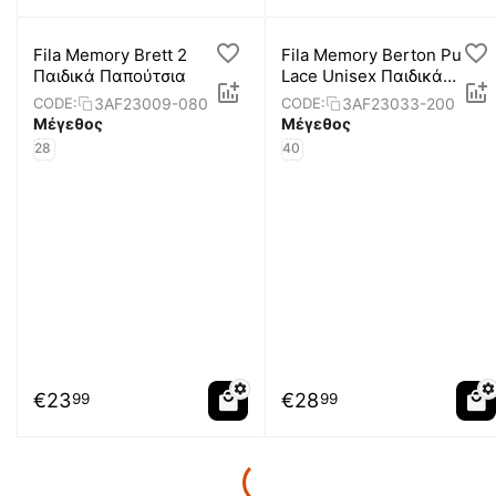
Fila Memory Brett 2
Fila Memory Berton Pu
Παιδικά Παπούτσια
Lace Unisex Παιδικά
Παπούτσια
3AF23009-080
3AF23033-200
CODE:
CODE:
Μέγεθος
Μέγεθος
28
40
€
23
€
28
99
99