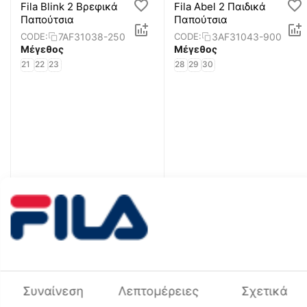
Fila Blink 2 Βρεφικά
Fila Abel 2 Παιδικά
Παπούτσια
Παπούτσια
7AF31038-250
3AF31043-900
CODE:
CODE:
Μέγεθος
Μέγεθος
21
22
23
28
29
30
€
29
€
23
99
99
Fila Campilio 3 Παιδικά
Fila Memory Zeppelin 2
Παπούτσια
Παιδικά Παπούτσια
Συναίνεση
Λεπτομέρειες
Σχετικά
3AF31041-900
3AF31035-395
CODE:
CODE: