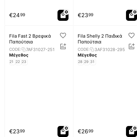
€
24
€
23
99
99
Fila Fast 2 Βρεφικά
Fila Shelly 2 Παιδικά
Παπούτσια
Παπούτσια
7AF31027-251
3AF31028-295
CODE:
CODE:
Μέγεθος
Μέγεθος
21
22
23
28
29
31
€
23
€
26
99
99