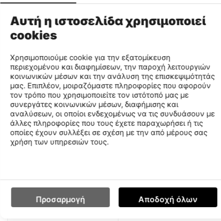
Μέγεθος
Μέγεθος
28
28
29
Αυτή η ιστοσελίδα χρησιμοποιεί
cookies
Χρησιμοποιούμε cookie για την εξατομίκευση
περιεχομένου και διαφημίσεων, την παροχή λειτουργιών
κοινωνικών μέσων και την ανάλυση της επισκεψιμότητάς
μας. Επιπλέον, μοιραζόμαστε πληροφορίες που αφορούν
τον τρόπο που χρησιμοποιείτε τον ιστότοπό μας με
συνεργάτες κοινωνικών μέσων, διαφήμισης και
αναλύσεων, οι οποίοι ενδεχομένως να τις συνδυάσουν με
άλλες πληροφορίες που τους έχετε παραχωρήσει ή τις
€
19
€
29
99
99
οποίες έχουν συλλέξει σε σχέση με την από μέρους σας
χρήση των υπηρεσιών τους.
Fila Memory Zeppelin 2
Fila Memory Zeppelin 2
Παιδικά Παπούτσια
Παιδικά Παπούτσια
3AF31035-254
3AF31035-128
CODE:
CODE:
Μέγεθος
Μέγεθος
Προσαρμογή
Αποδοχή όλων
29
28
29