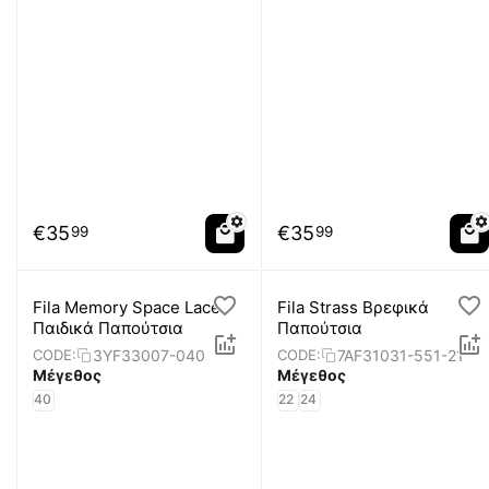
€
35
€
35
99
99
Fila Memory Space Lace
Fila Strass Βρεφικά
Παιδικά Παπούτσια
Παπούτσια
3YF33007-040
7AF31031-551-21
CODE:
CODE:
Μέγεθος
Μέγεθος
40
22
24