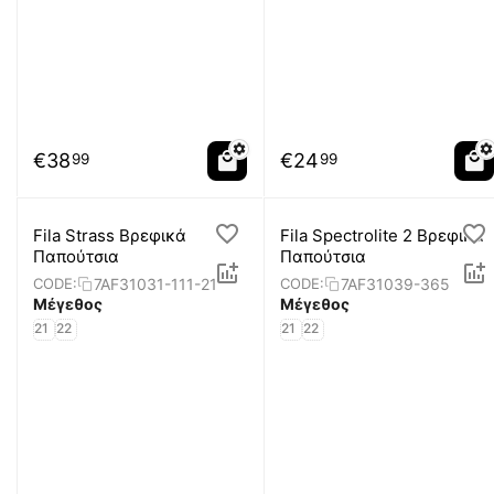
€
38
€
24
99
99
Fila Strass Βρεφικά
Fila Spectrolite 2 Βρεφικά
Παπούτσια
Παπούτσια
7AF31031-111-21
7AF31039-365
CODE:
CODE:
Μέγεθος
Μέγεθος
21
22
21
22