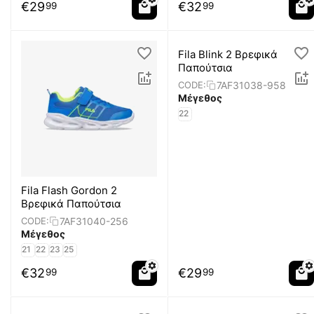
€
29
€
32
99
99
Fila Blink 2 Βρεφικά
Παπούτσια
7AF31038-958
CODE:
Μέγεθος
22
Fila Flash Gordon 2
Βρεφικά Παπούτσια
7AF31040-256
CODE:
Μέγεθος
21
22
23
25
€
32
€
29
99
99