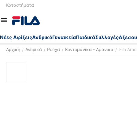
Καταστήματα
Nέες Αφίξεις
Ανδρικά
Γυναικεία
Παιδικά
Συλλογές
Αξεσου
Αρχική
Ανδρικά
Ρούχα
Κοντομάνικα - Αμάνικα
Fila Arn
/
/
/
/