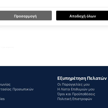
Προσαρμογή
Αποδοχή όλων
LYESTER
Εξυπηρέτηση Πελατών
νωνίας
Οι Παραγγελίες μου
στασίας Προσωπικών
Η Λίστα Επιθυμιών μου
Όροι και Προϋποθέσεις
ies
Πολιτική Επιστροφών