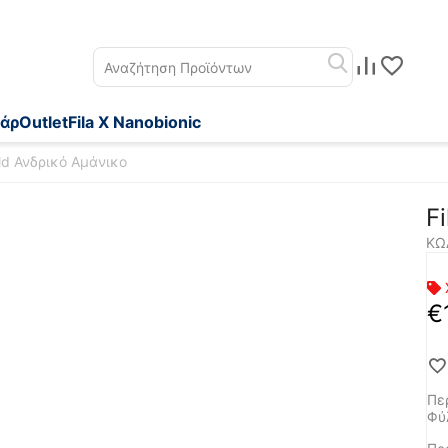
άρ
Outlet
Fila X Nanobionic
old Ανδρικό Αμάνικο
F
ΚΩ
€
Πε
Φύ