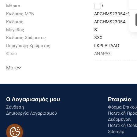
Μάρκα
FILA
Κωδικός MPN
APCHMS23054-330
Κωδικός
APCHMS23054
Μέγεθος
S
Κωδικός Χρώματος
330
Περιγραφή Χρώματος
ΓΚΡΙ ΑΠΑΛΟ
Φύλο
ΑΝΔΡΑΣ
Σύνθεση
70%COTTON30%PO
More
Find similar
Ο Λογαριασμός μου
Εταιρεία
Σύνδεση
Φόρμα Επικοι
Δημιουργία Λογαριασμού
Πολιτική Προ
Δεδομένων
Πολιτική Cook
Sitemap