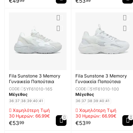
€
49
€
53
99
99
Fila Sunstone 3 Memory
Fila Sunstone 3 Memory
Γυναικεία Παπούτσια
Γυναικεία Παπούτσια
5YF61010-165
5YF61010-100
CODE:
CODE:
Μέγεθος
Μέγεθος
36
37
38
39
40
41
36
37
38
39
40
41
Χαμηλότερη Τιμή
Χαμηλότερη Τιμή
30 Ημερών:
66.99€
30 Ημερών:
66.99€
€
53
€
53
99
99