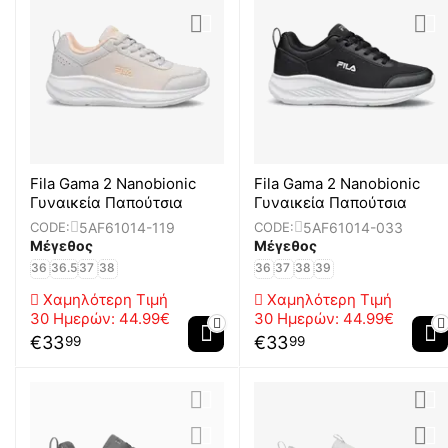
Fila Gama 2 Nanobionic
Fila Gama 2 Nanobionic
Γυναικεία Παπούτσια
Γυναικεία Παπούτσια
5AF61014-119
5AF61014-033
CODE:
CODE:
Μέγεθος
Μέγεθος
36
36.5
37
38
36
37
38
39
Χαμηλότερη Τιμή
Χαμηλότερη Τιμή
30 Ημερών:
44.99€
30 Ημερών:
44.99€
€
33
€
33
99
99