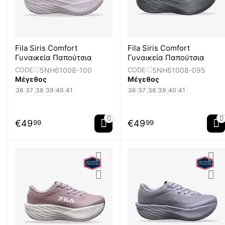
Fila Siris Comfort
Fila Siris Comfort
Γυναικεία Παπούτσια
Γυναικεία Παπούτσια
5NH61008-100
5NH61008-095
CODE:
CODE:
Μέγεθος
Μέγεθος
36
37
38
39
40
41
36
37
38
39
40
41
€
49
€
49
99
99