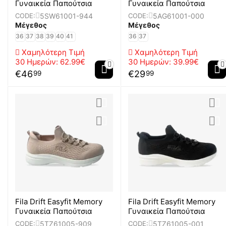
Γυναικεία Παπούτσια
Γυναικεία Παπούτσια
5SW61001-944
5AG61001-000
CODE:
CODE:
Μέγεθος
Μέγεθος
36
37
38
39
40
41
36
37
Χαμηλότερη Τιμή
Χαμηλότερη Τιμή
30 Ημερών:
62.99€
30 Ημερών:
39.99€
€
46
€
29
99
99
Fila Drift Easyfit Memory
Fila Drift Easyfit Memory
Γυναικεία Παπούτσια
Γυναικεία Παπούτσια
5TZ61005-909
5TZ61005-001
CODE:
CODE: