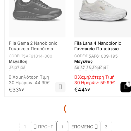
Fila Gama 2 Nanobionic
Fila Lana 4 Nanobionic
Γυναικεία Παπούτσια
Γυναικεία Παπούτσια
5AF61014-000
5AF61009-195
CODE:
CODE:
Μέγεθος
Μέγεθος
36
37
38
36
37
38
39
40
41
Χαμηλότερη Τιμή
Χαμηλότερη Τιμή
30 Ημερών:
44.99€
30 Ημερών:
59.99€
€
33
€
44
99
99
1
ΠΡΟΗΓ
ΕΠΌΜΕΝΟ
3
1