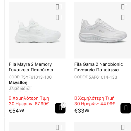
Fila Mayra 2 Memory
Fila Gama 2 Nanobionic
Γυναικεία Παπούτσια
Γυναικεία Παπούτσια
5YF61013-100
5AF61014-133
CODE:
CODE:
Μέγεθος
38
39
40
41
Χαμηλότερη Τιμή
Χαμηλότερη Τιμή
30 Ημερών:
67.99€
30 Ημερών:
44.99€
€
54
€
33
99
99