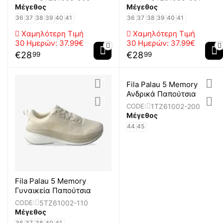
Μέγεθος
Μέγεθος
36
37
38
39
40
41
36
37
38
39
40
41
Χαμηλότερη Τιμή
Χαμηλότερη Τιμή
30 Ημερών:
37.99€
30 Ημερών:
37.99€
€
28
€
28
99
99
Fila Palau 5 Memory
Ανδρικά Παπούτσια
1TZ61002-200
CODE:
Μέγεθος
44
45
Fila Palau 5 Memory
Γυναικεία Παπούτσια
5TZ61002-110
CODE:
Μέγεθος
36
37
38
40
41