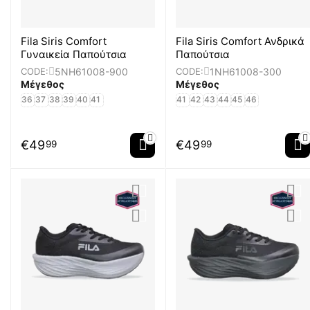
Fila Siris Comfort
Fila Siris Comfort Ανδρικά
Γυναικεία Παπούτσια
Παπούτσια
5NH61008-900
1NH61008-300
CODE:
CODE:
Μέγεθος
Μέγεθος
36
37
38
39
40
41
41
42
43
44
45
46
€
49
€
49
99
99