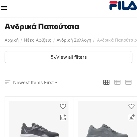
Aνδρικά Παπούτσια
Αρχική
Nέες Αφίξεις
Ανδρική Συλλογή
Aνδρικά Παπούτσι
/
/
/
View all filters
Newest Items First