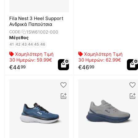
Fila Nest 3 Heel Support
Ανδρικά Παπούτσια
1SW61002-000
CODE:
Μέγεθος
41
42
43
44
45
46
Χαμηλότερη Τιμή
Χαμηλότερη Τιμή
30 Ημερών:
59.99€
30 Ημερών:
62.99€
€
44
€
46
99
99