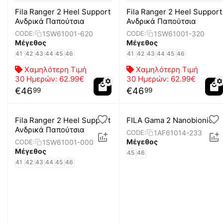
Fila Ranger 2 Heel Support
Fila Ranger 2 Heel Support
Ανδρικά Παπούτσια
Ανδρικά Παπούτσια
1SW61001-620
1SW61001-320
CODE:
CODE:
Μέγεθος
Μέγεθος
41
42
43
44
45
46
41
42
43
44
45
46
Χαμηλότερη Τιμή
Χαμηλότερη Τιμή
30 Ημερών:
62.99€
30 Ημερών:
62.99€
€
46
€
46
99
99
Fila Ranger 2 Heel Support
FILA Gama 2 Nanobionic
Ανδρικά Παπούτσια
1AF61014-233
CODE:
Μέγεθος
1SW61001-000
CODE:
Μέγεθος
45
46
41
42
43
44
45
46