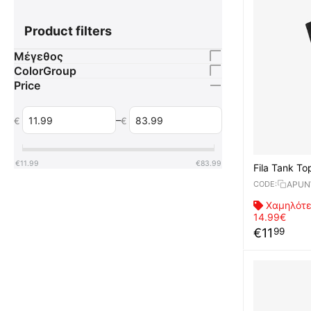
Product filters
Μέγεθος
ColorGroup
Price
–
€
€
€
11.99
€
83.99
Fila Tank T
APUN
CODE:
Χαμηλότε
14.99€
€
11
99