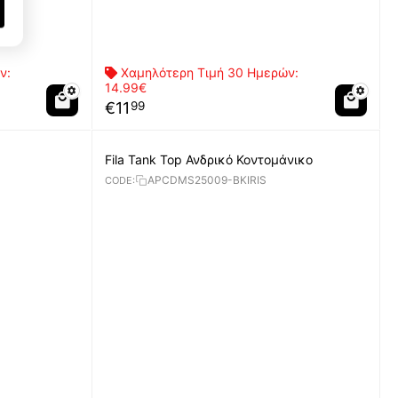
ν:
Χαμηλότερη Τιμή 30 Ημερών:
14.99€
€
11
99
Fila Tank Top Ανδρικό Κοντομάνικο
APCDMS25009-BKIRIS
CODE: