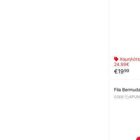
Χαμηλότε
24.99€
€
19
99
Fila Bermud
APUN
CODE: