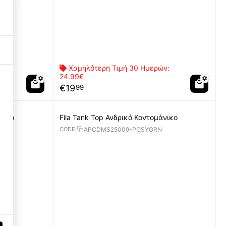
ν:
Χαμηλότερη Τιμή 30 Ημερών:
24.99€
€
19
99
Necessary Cookies
3
νικο
Fila Tank Top Ανδρικό Κοντομάνικο
Functional Cookies
3
APCDMS25009-POSYGRN
CODE:
Performance Cookies
1
Targeting Cookies
3