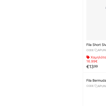
Fila Short S
APUN
CODE:
Χαμηλότε
16.99€
€
13
99
Fila Bermud
APUN
CODE: