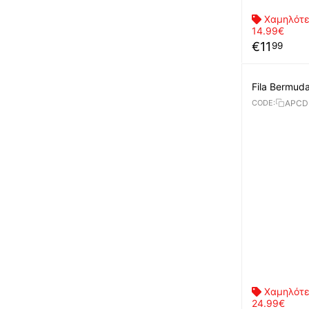
Χαμηλότε
14.99€
€
11
99
Fila Bermud
APCD
CODE:
Χαμηλότε
24.99€