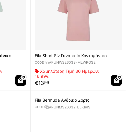
μάνικο
Fila Short Slv Γυναικείο Κοντομάνικο
APUNWS26033-MLWROSE
CODE:
ν:
Χαμηλότερη Τιμή 30 Ημερών:
16.99€
€
13
99
Fila Bermuda Aνδρικό Σορτς
APUNMS26032-BLKIRIS
CODE: