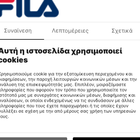
Συναίνεση
Λεπτομέρειες
Σχετικά
ρη Τιμή 30 Ημερών:
Χαμηλότερη Τιμή 30 Ημερώ
24.99€
Αυτή η ιστοσελίδα χρησιμοποιεί
€
19
99
cookies
op Ανδρικό Κοντομάνικο
Fila Tank Top Ανδρικό Κοντομά
Χρησιμοποιούμε cookie για την εξατομίκευση περιεχομένου και
διαφημίσεων, την παροχή λειτουργιών κοινωνικών μέσων και την
MS25009-WHITE
APCDMS25009-WHTPEP
CODE:
ανάλυση της επισκεψιμότητάς μας. Επιπλέον, μοιραζόμαστε
πληροφορίες που αφορούν τον τρόπο που χρησιμοποιείτε τον
ιστότοπό μας με συνεργάτες κοινωνικών μέσων, διαφήμισης και
αναλύσεων, οι οποίοι ενδεχομένως να τις συνδυάσουν με άλλες
πληροφορίες που τους έχετε παραχωρήσει ή τις οποίες έχουν
συλλέξει σε σχέση με την από μέρους σας χρήση των υπηρεσιών
τους.