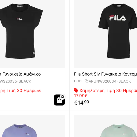
op Γυναικείο Αμάνικο
Fila Short Slv Γυναικείο Κοντο
WS26035-BLACK
APUNWS26034-BLACK
CODE:
ρη Τιμή 30 Ημερών:
Χαμηλότερη Τιμή 30 Ημερώ
17.99€
€
14
99