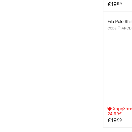
€
19
99
Fila Polo Sh
APCD
CODE:
Χαμηλότε
24.99€
€
19
99