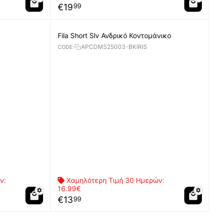
€
19
99
Fila Short Slv Ανδρικό Κοντομάνικο
APCDMS25003-BKIRIS
CODE:
ν:
Χαμηλότερη Τιμή 30 Ημερών:
16.99€
€
13
99