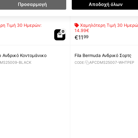
Προσαρμογή
Αποδοχή όλων
ρη Τιμή 30 Ημερών:
Χαμηλότερη Τιμή 30 Ημερώ
14.99€
€
11
99
op Ανδρικό Κοντομάνικο
Fila Bermuda Ανδρικό Σορτς
MS25009-BLACK
APCDMS25007-WHTPEP
CODE: