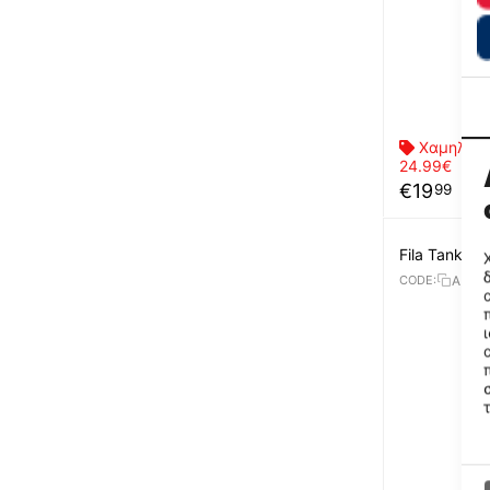
Χαμηλότε
24.99€
€
19
99
Fila Tank T
APCD
CODE: