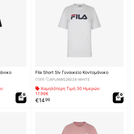
μάνικο
Fila Short Slv Γυναικείο Κοντομάνικο
APUNWS26034-WHITE
CODE:
ν:
Χαμηλότερη Τιμή 30 Ημερών:
17.99€
€
14
99