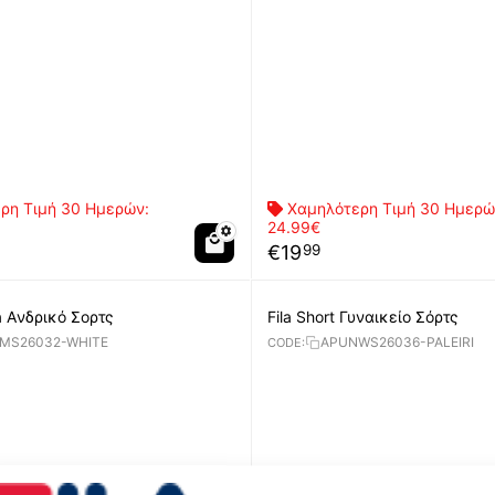
ρη Τιμή 30 Ημερών:
Χαμηλότερη Τιμή 30 Ημερώ
24.99€
€
19
99
a Aνδρικό Σορτς
Fila Short Γυναικείο Σόρτς
MS26032-WHITE
APUNWS26036-PALEIRI
CODE: