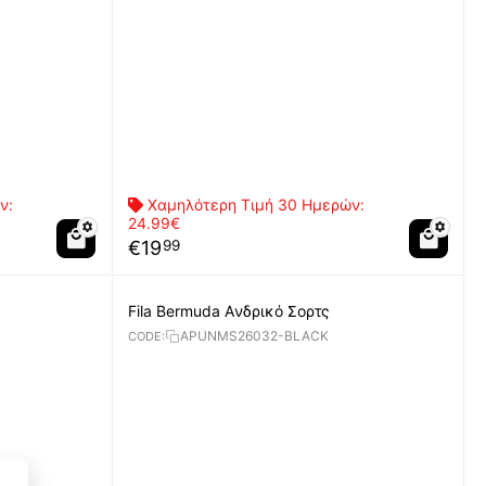
ν:
Χαμηλότερη Τιμή 30 Ημερών:
24.99€
€
19
99
Fila Bermuda Aνδρικό Σορτς
APUNMS26032-BLACK
CODE: