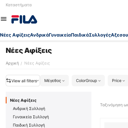
Καταστήματα
Nέες Αφίξεις
Ανδρικά
Γυναικεία
Παιδικά
Συλλογές
Αξεσου
Nέες Αφίξεις
Αρχική
Nέες Αφίξεις
/
Μέγεθος
ColorGroup
Price
View all filters
Nέες Αφίξεις
Ταξινόμηση ως
Ανδρική Συλλογή
Γυναικεία Συλλογή
Παιδική Συλλογή