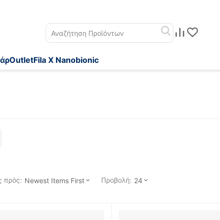
άρ
Outlet
Fila X Nanobionic
 πρός:
Προβολή:
Newest Items First
24