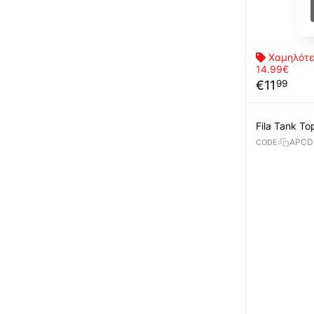
Χαμηλότε
14.99€
€
11
99
Fila Tank T
APCD
CODE: