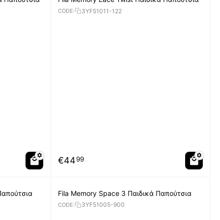
3YF51011-122
CODE:
€
44
99
Παπούτσια
Fila Memory Space 3 Παιδικά Παπούτσια
3YF51005-900
CODE: