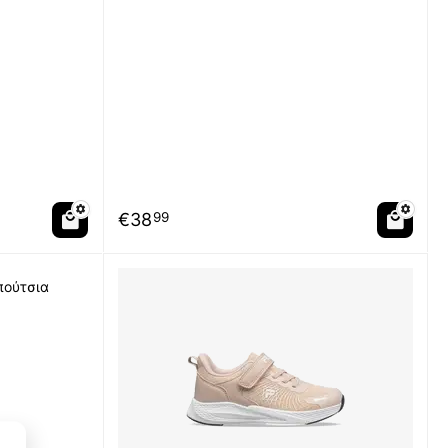
€
38
99
πούτσια