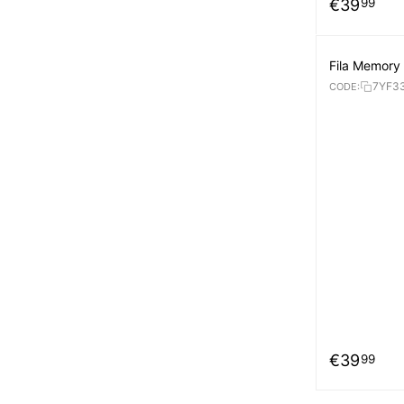
€
39
99
Fila Memory
7YF3
CODE:
€
39
99