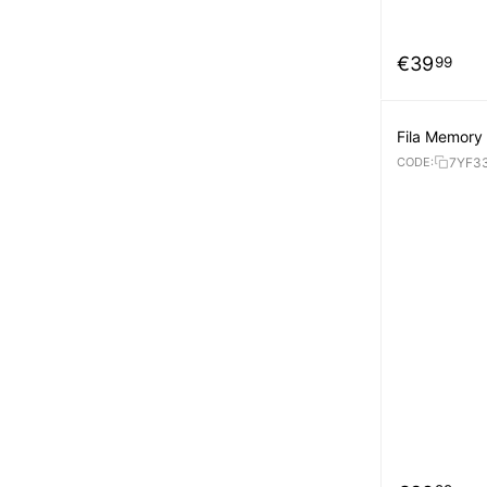
€
39
99
Fila Memory
7YF3
CODE: