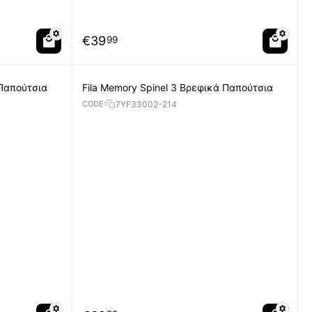
€
39
99
 Παπούτσια
Fila Memory Spinel 3 Βρεφικά Παπούτσια
7YF33002-214
CODE: