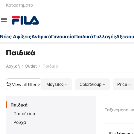
Καταστήματα
Nέες Αφίξεις
Ανδρικά
Γυναικεία
Παιδικά
Συλλογές
Αξεσου
Παιδικά
Αρχική
Outlet
Παιδικά
/
/
Μέγεθος
ColorGroup
Price
View all filters
Παιδικά
Ταξινόμηση ως
Παπούτσια
Ρούχα
Fila Memory Lace Twi