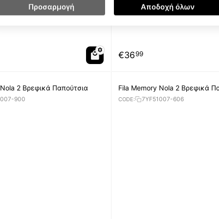
Προσαρμογή
Αποδοχή όλων
€
36
99
 Nola 2 Βρεφικά Παπούτσια
Fila Memory Nola 2 Βρεφικά Π
1007-900
7YF51007-606
CODE: