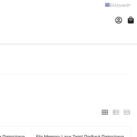
Ελληνικά
κά Παπούτσια
Fila Memory Lace Twist Παιδικά Παπούτσια