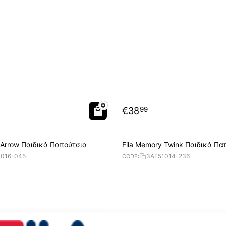
€
38
99
 Arrow Παιδικά Παπούτσια
Fila Memory Twink Παιδικά Πα
1016-045
3AF51014-236
CODE: