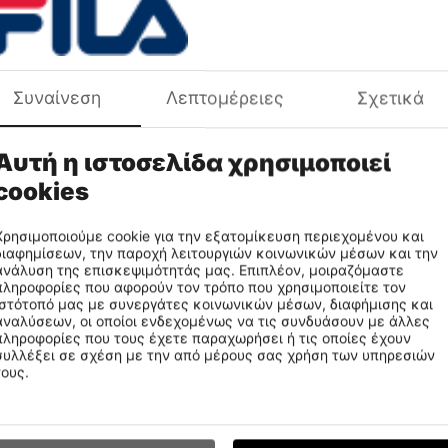
Συναίνεση
Λεπτομέρειες
Σχετικά
Αυτή η ιστοσελίδα χρησιμοποιεί
€
36
99
cookies
 Arrow Παιδικά Παπούτσια
Fila Memory Twink Παιδικά Πα
Χρησιμοποιούμε cookie για την εξατομίκευση περιεχομένου και
διαφημίσεων, την παροχή λειτουργιών κοινωνικών μέσων και την
1016-095
3AF51014-810
CODE:
ανάλυση της επισκεψιμότητάς μας. Επιπλέον, μοιραζόμαστε
πληροφορίες που αφορούν τον τρόπο που χρησιμοποιείτε τον
ιστότοπό μας με συνεργάτες κοινωνικών μέσων, διαφήμισης και
αναλύσεων, οι οποίοι ενδεχομένως να τις συνδυάσουν με άλλες
πληροφορίες που τους έχετε παραχωρήσει ή τις οποίες έχουν
συλλέξει σε σχέση με την από μέρους σας χρήση των υπηρεσιών
τους.