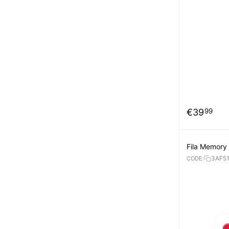
€
39
99
Fila Memory
3AF5
CODE: