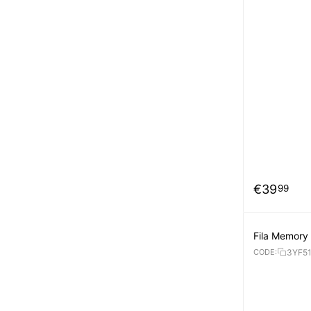
€
39
99
Fila Memory
3YF5
CODE: