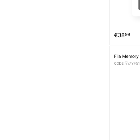
€
38
99
Fila Memory
7YF5
CODE: