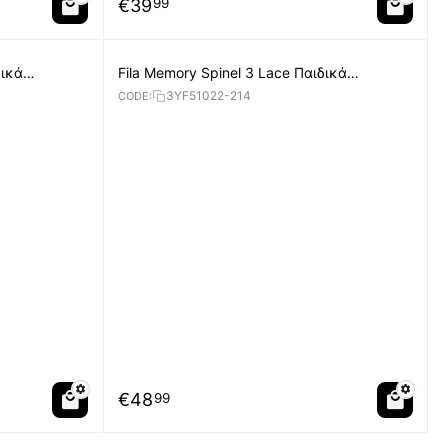
€
39
99
δικά
Fila Memory Spinel 3 Lace Παιδικά
Παπούτσια
3YF51022-214
CODE:
€
48
99