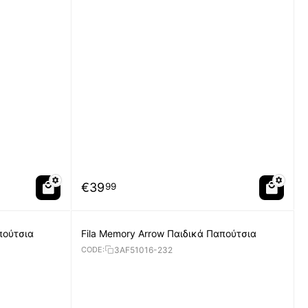
€
39
99
πούτσια
Fila Memory Arrow Παιδικά Παπούτσια
3AF51016-232
CODE: