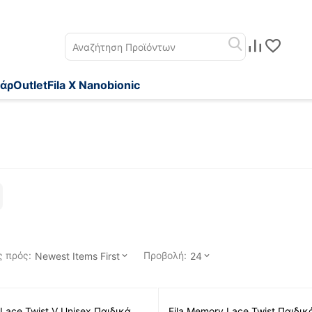
άρ
Outlet
Fila X Nanobionic
 πρός:
Προβολή:
Newest Items First
24
st V Unisex Παιδικά
Fila Memory Lace Twist Παιδι