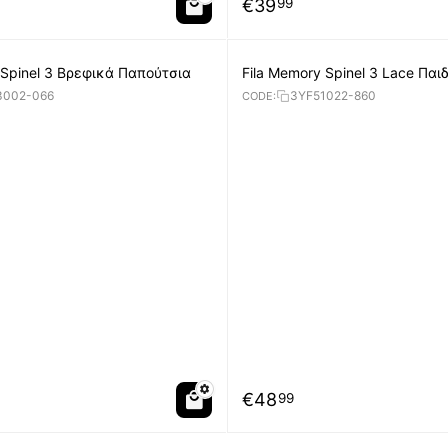
€
39
99
 Spinel 3 Βρεφικά Παπούτσια
Fila Memory Spinel 3 Lace Παι
Παπούτσια
3002-066
3YF51022-860
CODE:
€
48
99