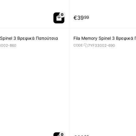
€
39
99
 Spinel 3 Βρεφικά Παπούτσια
Fila Memory Spinel 3 Βρεφικά
3002-860
7YF33002-690
CODE: