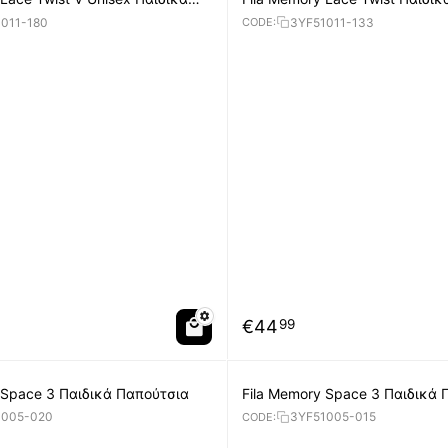
011-180
3YF51011-133
CODE:
€
44
99
 Space 3 Παιδικά Παπούτσια
Fila Memory Space 3 Παιδικά 
1005-020
3YF51005-015
CODE: