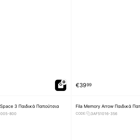
€
39
99
 Space 3 Παιδικά Παπούτσια
Fila Memory Arrow Παιδικά Πα
1005-800
3AF51016-356
CODE: