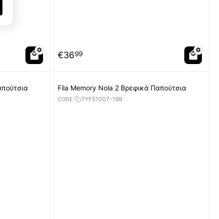
€
36
99
απούτσια
Fila Memory Nola 2 Βρεφικά Παπούτσια
7YF51007-199
CODE: