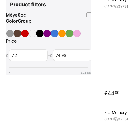
Product filters
Παπούτσια
3YF51
CODE:
Μέγεθος
ColorGroup
Price
–
€
€
€
7.2
€
74.99
€
44
99
Fila Memory
3YF5
CODE: