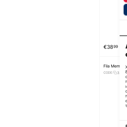
€
38
99
Fila Memory
3AF5
CODE: