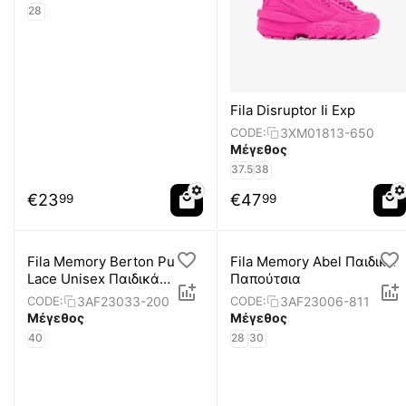
28
Fila Disruptor Ii Exp
3XM01813-650
CODE:
Μέγεθος
37.5
38
€
23
€
47
99
99
Fila Memory Berton Pu
Fila Memory Abel Παιδικά
Lace Unisex Παιδικά
Παπούτσια
Παπούτσια
3AF23033-200
3AF23006-811
CODE:
CODE:
Μέγεθος
Μέγεθος
40
28
30