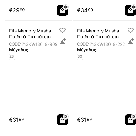
€
29
€
34
99
99
Fila Memory Musha
Fila Memory Musha
Παιδικά Παπούτσια
Παιδικά Παπούτσια
3KW13018-909
3KW13018-222
CODE:
CODE:
Μέγεθος
Μέγεθος
28
30
€
31
€
31
99
99