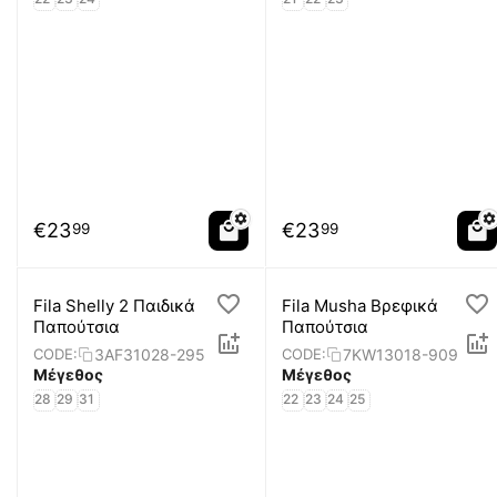
€
23
€
23
99
99
Fila Shelly 2 Παιδικά
Fila Musha Βρεφικά
Παπούτσια
Παπούτσια
3AF31028-295
7KW13018-909
CODE:
CODE:
Μέγεθος
Μέγεθος
28
29
31
22
23
24
25