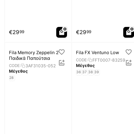
€
29
€
29
99
99
Fila Memory Zeppelin 2
Fila FX Ventuno Low
Παιδικά Παπούτσια
FFT0007-83259
CODE:
Μέγεθος
3AF31035-052
CODE:
Μέγεθος
36
37
38
39
28