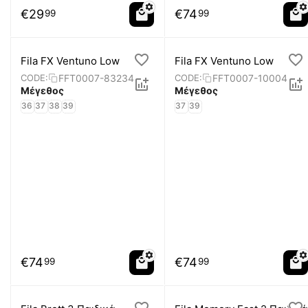
€
29
€
74
99
99
Fila FX Ventuno Low
Fila FX Ventuno Low
FFT0007-83234
FFT0007-10004
CODE:
CODE:
Μέγεθος
Μέγεθος
36
37
38
39
37
39
€
74
€
74
99
99