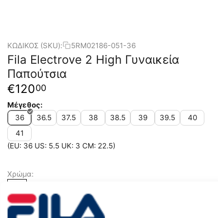
ΚΩΔΙΚΟΣ (SKU):
5RM02186-051-36
Fila Electrove 2 High Γυναικεία
Παπούτσια
€
120
00
Μέγεθος:
36
36.5
37.5
38
38.5
39
39.5
40
41
(EU: 36 US: 5.5 UK: 3 CM: 22.5)
Χρώμα: