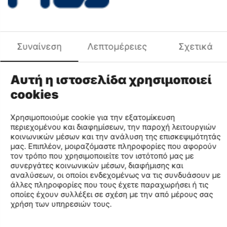
+
−
Προσθήκη στο Καλάθι
Προσθήκη στη Λίστα Αγαπημένων
Σύγκριση
Χρωματική Ομάδα
Γκρι
Περιγραφή Χρώματος
ΓΚΡΙ ΜΕΛΑΝΖΕ ΑΣΗΜΙ
Συναίνεση
Λεπτομέρειες
Σχετικά
Φύλο
ΓΥΝΑΙΚΑ
Περιγραφή
Αυτή η ιστοσελίδα χρησιμοποιεί
cookies
Μοδάτα Μποτάκια που Φέρνουν τα 90s στα Πόδια σας
Ανακαλύψτε την απόλυτη τάση με τα γυναικεία μποτάκια
Χρησιμοποιούμε cookie για την εξατομίκευση
Fila Electrove 2 High! Αυτά τα μποτάκια συνδυάζουν retro
περιεχομένου και διαφημίσεων, την παροχή λειτουργιών
στυλ και σύγχρονη άνεση, φέρνοντας τη μοναδική
κοινωνικών μέσων και την ανάλυση της επισκεψιμότητάς
αισθητική των 90s απευθείας στα πόδια σας. Με
μας. Επιπλέον, μοιραζόμαστε πληροφορίες που αφορούν
τον τρόπο που χρησιμοποιείτε τον ιστότοπό μας με
εντυπωσιακές δερμάτινες λεπτομέρειες και κομψά
συνεργάτες κοινωνικών μέσων, διαφήμισης και
κορδόνια, είναι φτιαγμένα για να σας κρατούν πάντα στο
αναλύσεων, οι οποίοι ενδεχομένως να τις συνδυάσουν με
προσκήνιο της μόδας.
άλλες πληροφορίες που τους έχετε παραχωρήσει ή τις
οποίες έχουν συλλέξει σε σχέση με την από μέρους σας
Η chunky σόλα τους προσφέρει εξαιρετική στήριξη και
χρήση των υπηρεσιών τους.
σταθερότητα, κάνοντάς τα ιδανικά για κάθε σας βήμα.
Είτε περπατάτε στην πόλη είτε απολαμβάνετε μια βόλτα
με φίλους, θα σας κρατήσουν άνετες και στυλάτες. Με