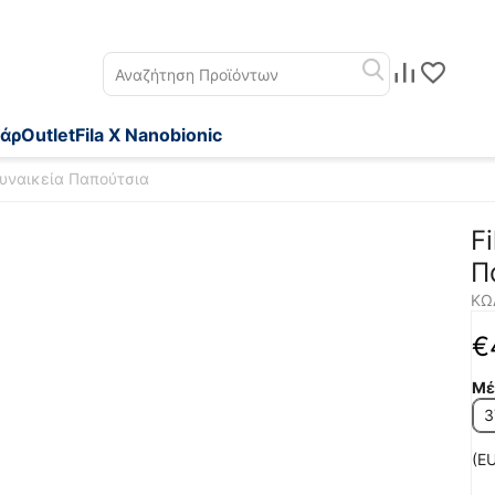
άρ
Outlet
Fila X Nanobionic
Γυναικεία Παπούτσια
F
Π
ΚΩ
€
Μέ
3
(EU