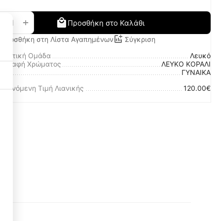
+
−
Προσθήκη στο Καλάθι
Προσθήκη στη Λίστα Αγαπημένων
Σύγκριση
ωματική Ομάδα
Λευκό
ριγραφή Χρώματος
ΛΕΥΚΟ ΚΟΡΑΛΙ
λο
ΓΥΝΑΙΚΑ
οτεινόμενη Τιμή Λιανικής
120.00€
Necessary Cookies
3
Functional Cookies
3
Performance Cookies
1
Targeting Cookies
3