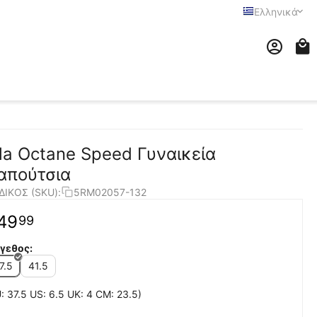
Ελληνικά
ila Octane Speed Γυναικεία
απούτσια
ΔΙΚΟΣ (SKU):
5RM02057-132
49
99
γεθος:
7.5
41.5
: 37.5 US: 6.5 UK: 4 CM: 23.5)