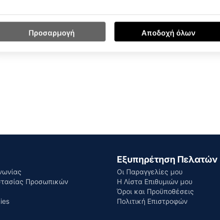
Προσαρμογή
Αποδοχή όλων
6%Textile
Εξυπηρέτηση Πελατών
νωνίας
Οι Παραγγελίες μου
στασίας Προσωπικών
Η Λίστα Επιθυμιών μου
Όροι και Προϋποθέσεις
ies
Πολιτική Επιστροφών