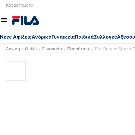
Καταστήματα
Nέες Αφίξεις
Ανδρικά
Γυναικεία
Παιδικά
Συλλογές
Αξεσου
Αρχική
Outlet
Γυναικεία
Παπούτσια
Fila Octane Speed 
/
/
/
/