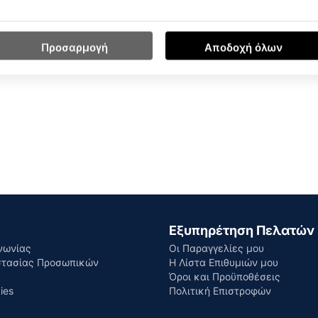
Προσαρμογή
Αποδοχή όλων
Εξυπηρέτηση Πελατών
νωνίας
Οι Παραγγελίες μου
στασίας Προσωπικών
Η Λίστα Επιθυμιών μου
Όροι και Προϋποθέσεις
ies
Πολιτική Επιστροφών