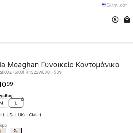
Ελληνικά
ila Meaghan Γυναικείο Κοντομάνικο
ΔΙΚΟΣ (SKU):
S22WL001-539
10
99
γεθος:
M
L
: L US: L UK: - CM: -)
ώμα: