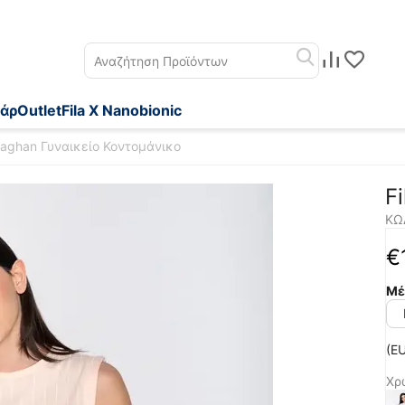
άρ
Outlet
Fila X Nanobionic
eaghan Γυναικείο Κοντομάνικο
F
ΚΩ
€
Μέ
(EU
Χρ