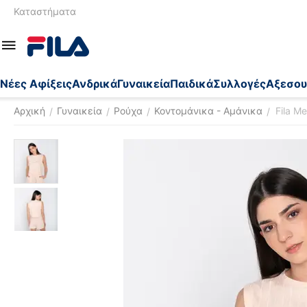
Καταστήματα
Nέες Αφίξεις
Ανδρικά
Γυναικεία
Παιδικά
Συλλογές
Αξεσου
Αρχική
Γυναικεία
Ρούχα
Κοντομάνικα - Αμάνικα
Fila M
/
/
/
/