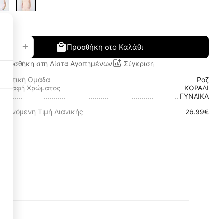
+
−
Προσθήκη στο Καλάθι
Προσθήκη στη Λίστα Αγαπημένων
Σύγκριση
ωματική Ομάδα
Ροζ
ριγραφή Χρώματος
ΚΟΡΑΛΙ
λο
ΓΥΝΑΙΚΑ
Necessary Cookies
οτεινόμενη Τιμή Λιανικής
26.99€
3
Functional Cookies
3
Performance Cookies
1
Targeting Cookies
3