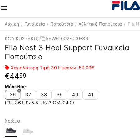
Αρχική
Γυναικεία
Παπούτσια
Αθλητικά Παπούτσια
Fila 
/
/
/
/
ΚΩΔΙΚΟΣ (SKU):
5SW61002-000-36
Fila Nest 3 Heel Support Γυναικεία
Παπούτσια
Χαμηλότερη Τιμή 30 Ημερών:
59.99€
€
44
99
Μέγεθος:
36
37
38
39
40
41
(EU: 36 US: 5.5 UK: 3 CM: 24.0)
Χρώμα: