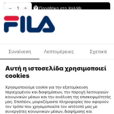
+
−
Προσθήκη στο Καλάθι
Προσθήκη στη Λίστα Αγαπημένων
Σύγκριση
Χρωματική Ομάδα
Μαύρο
Περιγραφή Χρώματος
ΜΑΥΡΟ
Φύλο
ΓΥΝΑΙΚΑ
Χαρακτηριστικά
Συναίνεση
Λεπτομέρειες
Σχετικά
Μάρκα
FILA
Χρωματική Ομάδα
Μαύρο
Αυτή η ιστοσελίδα χρησιμοποιεί
Κωδικός MPN
5SW61002-000
cookies
Κωδικός
5SW61002
Μέγεθος
36
Χρησιμοποιούμε cookie για την εξατομίκευση
Κωδικός Χρώματος
000
περιεχομένου και διαφημίσεων, την παροχή λειτουργιών
κοινωνικών μέσων και την ανάλυση της επισκεψιμότητάς
Περιγραφή Χρώματος
ΜΑΥΡΟ
μας. Επιπλέον, μοιραζόμαστε πληροφορίες που αφορούν
Φύλο
ΓΥΝΑΙΚΑ
τον τρόπο που χρησιμοποιείτε τον ιστότοπό μας με
Σύνθεση
JACQUARD FABRIC
συνεργάτες κοινωνικών μέσων, διαφήμισης και