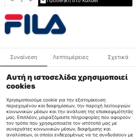
+
−
Προσθήκη στο Καλάθι
Προσθήκη στη Λίστα Αγαπημένων
Σύγκριση
Χρωματική Ομάδα
Λευκό
Περιγραφή Χρώματος
ΛΕΥΚΟ
Φύλο
ΓΥΝΑΙΚΑ
Χαρακτηριστικά
Συναίνεση
Λεπτομέρειες
Σχετικά
Μάρκα
FILA
Χρωματική Ομάδα
Λευκό
Κωδικός MPN
5SW61001-100
Αυτή η ιστοσελίδα χρησιμοποιεί
Κωδικός
5SW61001
cookies
Μέγεθος
36
Κωδικός Χρώματος
100
Χρησιμοποιούμε cookie για την εξατομίκευση
περιεχομένου και διαφημίσεων, την παροχή λειτουργιών
Περιγραφή Χρώματος
ΛΕΥΚΟ
κοινωνικών μέσων και την ανάλυση της επισκεψιμότητάς
Φύλο
ΓΥΝΑΙΚΑ
μας. Επιπλέον, μοιραζόμαστε πληροφορίες που αφορούν
τον τρόπο που χρησιμοποιείτε τον ιστότοπό μας με
Σύνθεση
JACQUARD FABRIC
συνεργάτες κοινωνικών μέσων, διαφήμισης και
αναλύσεων, οι οποίοι ενδεχομένως να τις συνδυάσουν με