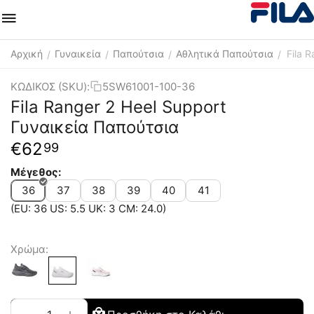
Αρχική
Γυναικεία
Παπούτσια
Αθλητικά Παπούτσια
Fila 
/
/
/
/
ΚΩΔΙΚΟΣ (SKU):
5SW61001-100-36
Fila Ranger 2 Heel Support
Γυναικεία Παπούτσια
€
62
99
Μέγεθος:
36
37
38
39
40
41
(EU: 36 US: 5.5 UK: 3 CM: 24.0)
Χρώμα: