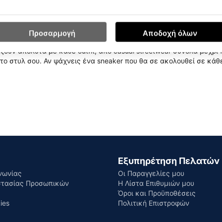
ακό chunky σχεδιασμό και μοναδική άνεση, κάνοντας κάθε σου βή
 όσες θέλουν να ξεχωρίσουν με ένα μοντέρνο, δυναμικό look. Ο πρ
Προσαρμογή
Αποδοχή όλων
ίζουν ανθεκτικότητα και άνεση όλη την ημέρα.
ζουν απόλυτα με κάθε outfit, από casual streetwear σύνολα μέχρι π
το στυλ σου. Αν ψάχνεις ένα sneaker που θα σε ακολουθεί σε κάθε
Εξυπηρέτηση Πελατών
νωνίας
Οι Παραγγελίες μου
στασίας Προσωπικών
Η Λίστα Επιθυμιών μου
Όροι και Προϋποθέσεις
ies
Πολιτική Επιστροφών