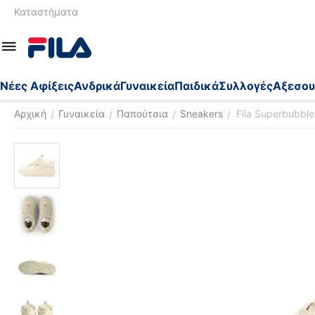
Καταστήματα
Nέες Αφίξεις
Ανδρικά
Γυναικεία
Παιδικά
Συλλογές
Αξεσου
Αρχική
Γυναικεία
Παπούτσια
Sneakers
Fila Superbubbl
/
/
/
/