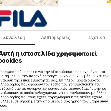
Συναίνεση
Λεπτομέρειες
Σχετικά
Χρ
Πε
Φύ
Αυτή η ιστοσελίδα χρησιμοποιεί
Πρ
cookies
Τα
ch
Χρησιμοποιούμε cookie για την εξατομίκευση περιεχομένου και
ξε
διαφημίσεων, την παροχή λειτουργιών κοινωνικών μέσων και την
ανάλυση της επισκεψιμότητάς μας. Επιπλέον, μοιραζόμαστε
πληροφορίες που αφορούν τον τρόπο που χρησιμοποιείτε τον
ιστότοπό μας με συνεργάτες κοινωνικών μέσων, διαφήμισης και
αναλύσεων, οι οποίοι ενδεχομένως να τις συνδυάσουν με άλλες
ημάτων
πληροφορίες που τους έχετε παραχωρήσει ή τις οποίες έχουν
συλλέξει σε σχέση με την από μέρους σας χρήση των υπηρεσιών
τους.