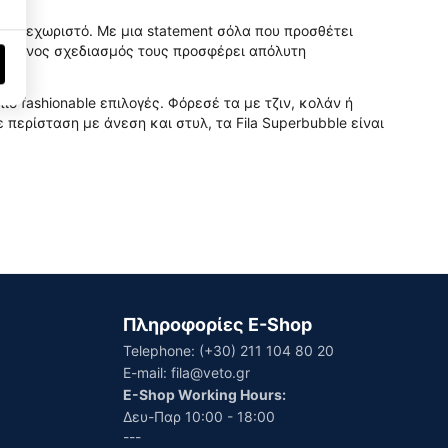
μα ξεχωριστό. Με μια statement σόλα που προσθέτει
οσεγμένος σχεδιασμός τους προσφέρει απόλυτη
ιο fashionable επιλογές. Φόρεσέ τα με τζιν, κολάν ή
 περίσταση με άνεση και στυλ, τα Fila Superbubble είναι
Πληροφορίες E-Shop
Telephone:
(+30) 211 104 80 20
E-mail:
fila@veto.gr
E-Shop Working Hours:
Δευ-Παρ 10:00 - 18:00
---