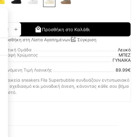
+
−
Προσθήκη στο Καλάθι
Προσθήκη στη Λίστα Αγαπημένων
Σύγκριση
ωματική Ομάδα
Λευκό
ριγραφή Χρώματος
ΜΠΕΖ
λο
ΓΥΝΑΙΚΑ
Necessary Cookies
οτεινόμενη Τιμή Λιανικής
89.99€
3
 γυναικεία sneakers Fila Superbubble συνδυάζουν εντυπωσιακό
unky σχεδιασμό και μοναδική άνεση, κάνοντας κάθε σου βήμα
Functional Cookies
3
χωριστό.
Performance Cookies
1
Targeting Cookies
3