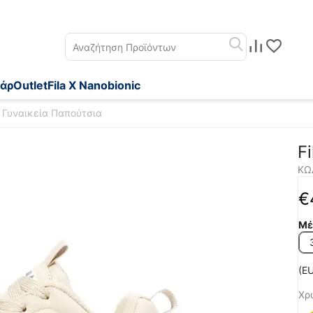
άρ
Outlet
Fila X Nanobionic
e Γυναικεία Παπούτσια
F
ΚΩ
€
Μέ
(EU
Χρ