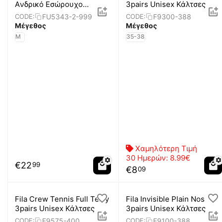
Aνδρικό Εσώρουχο
3pairs Unisex Κάλτσες
Μπόξερ
FU5343-2-999
F9300-388
CODE:
CODE:
Μέγεθος
Μέγεθος
M
35-38
Χαμηλότερη Τιμή
30 Ημερών:
8.99€
€
22
99
€
8
09
Fila Crew Tennis Full Terry
Fila Invisible Plain Nos
3pairs Unisex Κάλτσες
3pairs Unisex Κάλτσες
F9575-400
F9100-388
CODE:
CODE: