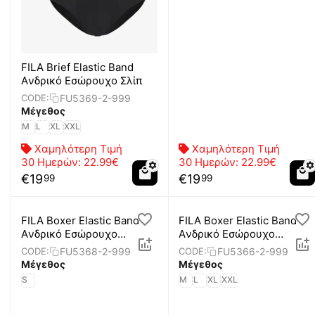
FILA Brief Elastic Band
Aνδρικό Εσώρουχο Σλίπ
FU5369-2-999
CODE:
Μέγεθος
M
L
XL
XXL
Χαμηλότερη Τιμή
Χαμηλότερη Τιμή
30 Ημερών:
22.99€
30 Ημερών:
22.99€
€
19
€
19
99
99
FILA Boxer Elastic Band
FILA Boxer Elastic Band
Aνδρικό Εσώρουχο
Aνδρικό Εσώρουχο
Μπόξερ
Μπόξερ
FU5368-2-999
FU5366-2-999
CODE:
CODE:
Μέγεθος
Μέγεθος
S
M
L
XL
XXL