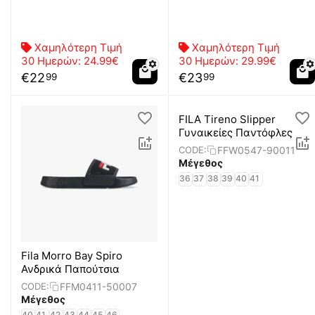
Χαμηλότερη Τιμή
Χαμηλότερη Τιμή
30 Ημερών:
24.99€
30 Ημερών:
29.99€
€
22
€
23
99
99
FILA Tireno Slipper
Γυναικείες Παντόφλες
FFW0547-90011
CODE:
Μέγεθος
36
37
38
39
40
41
Fila Morro Bay Spiro
Ανδρικά Παπούτσια
FFM0411-50007
CODE:
Μέγεθος
40
41
42
43
44
45
46