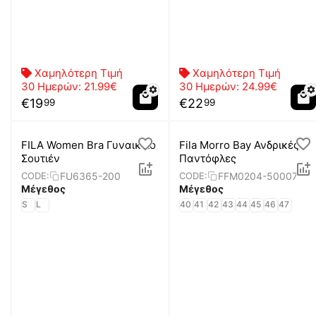
Χαμηλότερη Τιμή
Χαμηλότερη Τιμή
30 Ημερών:
21.99€
30 Ημερών:
24.99€
€
19
€
22
99
99
FILA Women Bra Γυναικείο
Fila Morro Bay Ανδρικές
Σουτιέν
Παντόφλες
FU6365-200
FFM0204-50007
CODE:
CODE:
Μέγεθος
Μέγεθος
S
L
40
41
42
43
44
45
46
47