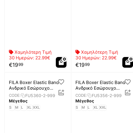
Χαμηλότερη Τιμή
Χαμηλότερη Τιμή
30 Ημερών:
22.99€
30 Ημερών:
22.99€
€
19
€
19
99
99
FILA Boxer Elastic Band
FILA Boxer Elastic Band
Aνδρικό Εσώρουχο
Aνδρικό Εσώρουχο
Μπόξερ
Μπόξερ
FU5360-2-999
FU5356-2-999
CODE:
CODE:
Μέγεθος
Μέγεθος
S
M
L
XL
XXL
S
M
L
XL
XXL