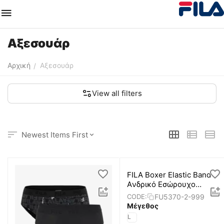
Αξεσουάρ
Αρχική
Αξεσουάρ
/
View all filters
Newest Items First
FILA Boxer Elastic Band
Aνδρικό Εσώρουχο
Μπόξερ
FU5370-2-999
CODE:
Μέγεθος
L