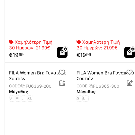
Χαμηλότερη Τιμή
Χαμηλότερη Τιμή
30 Ημερών:
21.99€
30 Ημερών:
21.99€
€
19
€
19
99
99
FILA Women Bra Γυναικείο
FILA Women Bra Γυναικείο
Σουτιέν
Σουτιέν
FU6369-200
FU6365-300
CODE:
CODE:
Μέγεθος
Μέγεθος
S
M
L
XL
S
L