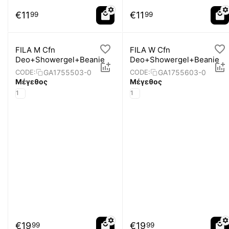
€
11
€
11
99
99
FILA M Cfn
FILA W Cfn
Deo+Showergel+Beanie
Deo+Showergel+Beanie
GA1755503-0
GA1755603-0
CODE:
CODE:
Μέγεθος
Μέγεθος
1
1
€
19
€
19
99
99