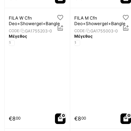
FILA W Cfn
FILA M Cfn
Deo+Showergel+Bangle
Deo+Showergel+Bangle
GA1755203-0
GA1755003-0
CODE:
CODE:
Μέγεθος
Μέγεθος
1
1
€
8
€
8
00
00