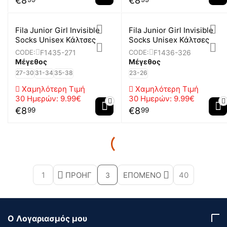
€
8
€
8
Fila Junior Girl Invisible
Fila Junior Girl Invisible
Socks Unisex Κάλτσες
Socks Unisex Κάλτσες
F1435-271
F1436-326
CODE:
CODE:
Μέγεθος
Μέγεθος
27-30
31-34
35-38
23-26
Χαμηλότερη Τιμή
Χαμηλότερη Τιμή
30 Ημερών:
9.99€
30 Ημερών:
9.99€
€
8
€
8
99
99
1
ΠΡΟΗΓ
ΕΠΌΜΕΝΟ
40
3
Ο Λογαριασμός μου