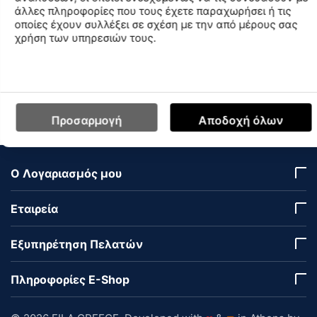
άλλες πληροφορίες που τους έχετε παραχωρήσει ή τις
Fila Jerry Ανδρικό
Fila Peter Ανδρικό
οποίες έχουν συλλέξει σε σχέση με την από μέρους σας
Παντελόνι
Παντελόνι
χρήση των υπηρεσιών τους.
XFM211045C-100
FBM211006-100
CODE:
CODE:
Μέγεθος
Μέγεθος
M
L
M
XXL
€
37
€
39
99
99
Προσαρμογή
Αποδοχή όλων
Ο Λογαριασμός μου
Εταιρεία
Εξυπηρέτηση Πελατών
Πληροφορίες E-Shop