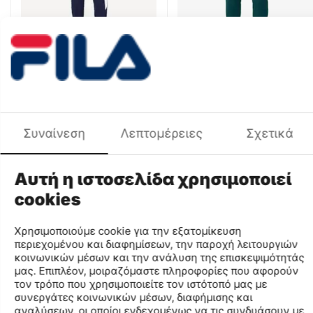
Fila Jan Ανδρικό
Fila Jerry Ανδρικό
Παντελόνι
Παντελόνι
FBM241401-1501
XFM211045C-3120
CODE:
CODE:
Μέγεθος
Μέγεθος
M
M
Συναίνεση
Λεπτομέρειες
Σχετικά
€
44
€
37
99
99
Αυτή η ιστοσελίδα χρησιμοποιεί
cookies
Χρησιμοποιούμε cookie για την εξατομίκευση
περιεχομένου και διαφημίσεων, την παροχή λειτουργιών
κοινωνικών μέσων και την ανάλυση της επισκεψιμότητάς
μας. Επιπλέον, μοιραζόμαστε πληροφορίες που αφορούν
τον τρόπο που χρησιμοποιείτε τον ιστότοπό μας με
συνεργάτες κοινωνικών μέσων, διαφήμισης και
αναλύσεων, οι οποίοι ενδεχομένως να τις συνδυάσουν με