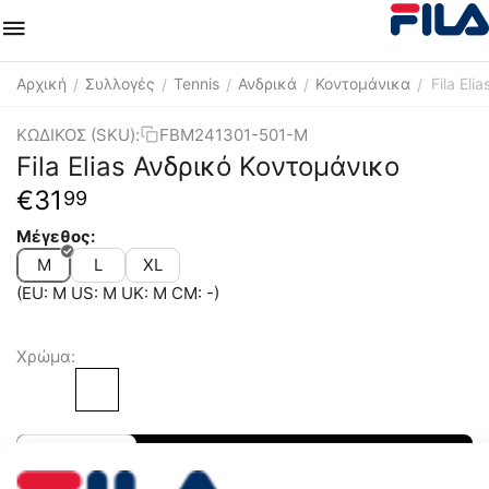
Αρχική
Συλλογές
Tennis
Ανδρικά
Κοντομάνικα
Fila El
/
/
/
/
/
ΚΩΔΙΚΟΣ (SKU):
FBM241301-501-M
Fila Elias Ανδρικό Κοντομάνικο
€
31
99
Μέγεθος:
M
L
XL
(EU: M US: M UK: M CM: -)
Χρώμα:
+
−
Προσθήκη στο Καλάθι