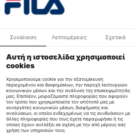
Προσθήκη στη Λίστα Αγαπημένων
Σύγκριση
Περιγραφή Χρώματος
ΚΟΚΚΙΝΟ TRUE ΛΕΥΚΟ
Φύλο
ΑΝΔΡΑΣ
Χαρακτηριστικά
Συναίνεση
Λεπτομέρειες
Σχετικά
Μάρκα
FILA
Κωδικός MPN
FBM241301-501
Αυτή η ιστοσελίδα χρησιμοποιεί
Κωδικός
FBM241301
cookies
Μέγεθος
M
Κωδικός Χρώματος
501
Χρησιμοποιούμε cookie για την εξατομίκευση
Περιγραφή Χρώματος
ΚΟΚΚΙΝΟ TRUE ΛΕΥΚΟ
περιεχομένου και διαφημίσεων, την παροχή λειτουργιών
κοινωνικών μέσων και την ανάλυση της επισκεψιμότητάς
Φύλο
ΑΝΔΡΑΣ
μας. Επιπλέον, μοιραζόμαστε πληροφορίες που αφορούν
Σύνθεση
PES Recycled
τον τρόπο που χρησιμοποιείτε τον ιστότοπό μας με
συνεργάτες κοινωνικών μέσων, διαφήμισης και
αναλύσεων, οι οποίοι ενδεχομένως να τις συνδυάσουν με
Find similar
άλλες πληροφορίες που τους έχετε παραχωρήσει ή τις
οποίες έχουν συλλέξει σε σχέση με την από μέρους σας
χρήση των υπηρεσιών τους.