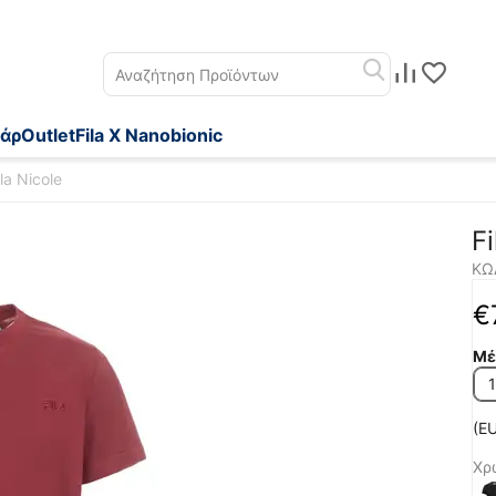
άρ
Outlet
Fila X Nanobionic
ila Nicole
Fi
ΚΩ
€
Μέ
(EU
Χρ