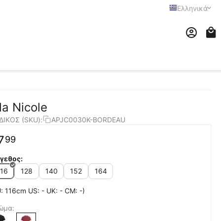
Ελληνικά
la Nicole
ΔΙΚΟΣ (SKU):
APJC0030K-BORDEAU
7
99
γεθος:
116
128
140
152
164
: 116cm US: - UK: - CM: -)
ώμα: