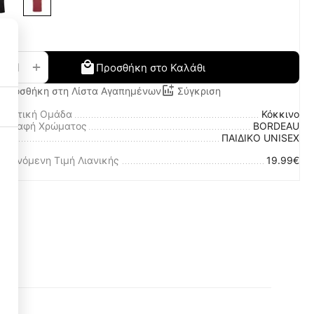
+
−
Προσθήκη στο Καλάθι
Προσθήκη στη Λίστα Αγαπημένων
Σύγκριση
ωματική Ομάδα
Κόκκινο
ριγραφή Χρώματος
BORDEAU
λο
ΠΑΙΔΙΚΟ UNISEX
Necessary Cookies
οτεινόμενη Τιμή Λιανικής
19.99€
3
Functional Cookies
3
Performance Cookies
1
Targeting Cookies
3