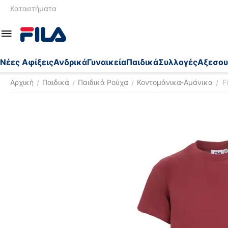
Καταστήματα
Nέες Αφίξεις
Ανδρικά
Γυναικεία
Παιδικά
Συλλογές
Αξεσου
Αρχική
Παιδικά
Παιδικά Ρούχα
Κοντομάνικα-Αμάνικα
F
/
/
/
/