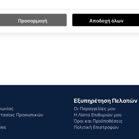
Προσαρμογή
Αποδοχή όλων
AU
Εξυπηρέτηση Πελατών
νωνίας
Οι Παραγγελίες μου
στασίας Προσωπικών
Η Λίστα Επιθυμιών μου
Όροι και Προϋποθέσεις
ies
Πολιτική Επιστροφών