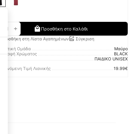
+
−
Προσθήκη στο Καλάθι
Προσθήκη στη Λίστα Αγαπημένων
Σύγκριση
ωματική Ομάδα
Μαύρο
ριγραφή Χρώματος
BLACK
λο
ΠΑΙΔΙΚΟ UNISEX
Necessary Cookies
οτεινόμενη Τιμή Λιανικής
19.99€
3
Functional Cookies
3
Performance Cookies
1
Targeting Cookies
3