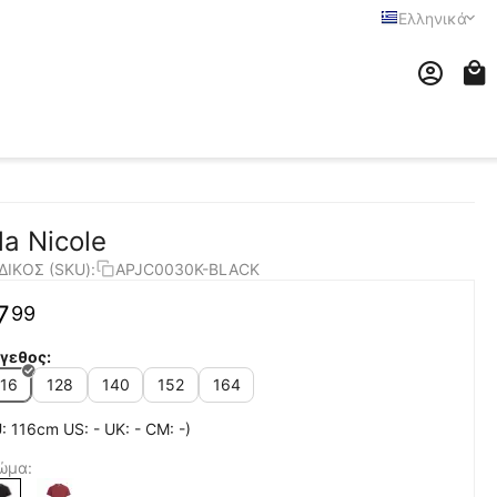
Ελληνικά
la Nicole
ΔΙΚΟΣ (SKU):
APJC0030K-BLACK
7
99
γεθος:
116
128
140
152
164
: 116cm US: - UK: - CM: -)
ώμα: