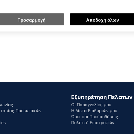
Προσαρμογή
Αποδοχή όλων
Εξυπηρέτηση Πελατών
νωνίας
Οι Παραγγελίες μου
στασίας Προσωπικών
Η Λίστα Επιθυμιών μου
Όροι και Προϋποθέσεις
ies
Πολιτική Επιστροφών