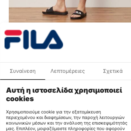
CODE:
LM015828-640-S
Rhett Swimsuit
€
19
99
Size:
S
M
(EU: S US: S UK: - CM: -)
Συναίνεση
Λεπτομέρειες
Σχετικά
Αυτή η ιστοσελίδα χρησιμοποιεί
+
−
Add to cart
cookies
Add to wish list
Compare
Color Group
Red
Gender
MEN
Χρησιμοποιούμε cookie για την εξατομίκευση
περιεχομένου και διαφημίσεων, την παροχή λειτουργιών
κοινωνικών μέσων και την ανάλυση της επισκεψιμότητάς
Description
μας. Επιπλέον, μοιραζόμαστε πληροφορίες που αφορούν