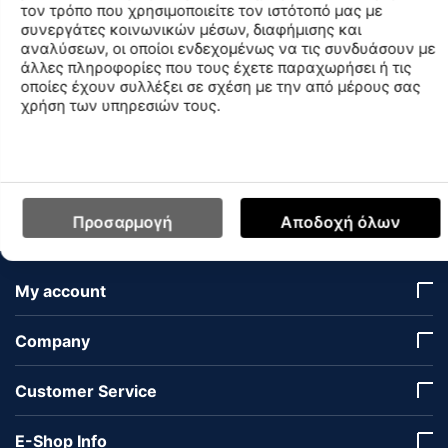
τον τρόπο που χρησιμοποιείτε τον ιστότοπό μας με
These unique asymmetrically designed swim shorts
συνεργάτες κοινωνικών μέσων, διαφήμισης και
feature a solid-colored left leg and a contrasting four-color
αναλύσεων, οι οποίοι ενδεχομένως να τις συνδυάσουν με
geometric block on the left leg.
άλλες πληροφορίες που τους έχετε παραχωρήσει ή τις
οποίες έχουν συλλέξει σε σχέση με την από μέρους σας
χρήση των υπηρεσιών τους.
Features
Availability In Stores
Προσαρμογή
Αποδοχή όλων
My account
Company
Customer Service
E-Shop Info