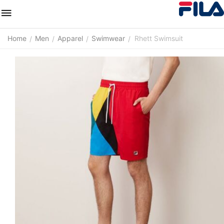
Home
Men
Apparel
Swimwear
Rhett Swimsuit
/
/
/
/