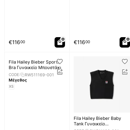
€
116
€
116
00
00
Fila Hailey Bieber Sports
Bra Γυναικείο Μπουστάκι
RW511169-001
CODE:
Μέγεθος
XS
Fila Hailey Bieber Baby
Tank Γυναικείο
Κοντομάνικο