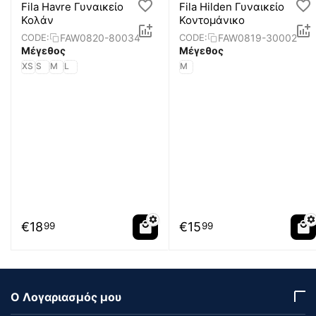
Fila Havre Γυναικείο
Fila Hilden Γυναικείο
Κολάν
Κοντομάνικο
FAW0820-80034
FAW0819-30002
CODE:
CODE:
Μέγεθος
Μέγεθος
XS
S
M
L
M
€
18
€
15
99
99
Ο Λογαριασμός μου