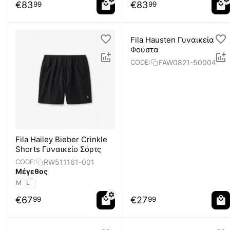
€
83
€
83
99
99
Fila Hausten Γυναικεία
Φούστα
FAW0821-50004
CODE:
Fila Hailey Bieber Crinkle
Shorts Γυναικείο Σόρτς
RW511161-001
CODE:
Μέγεθος
M
L
€
67
€
27
99
99