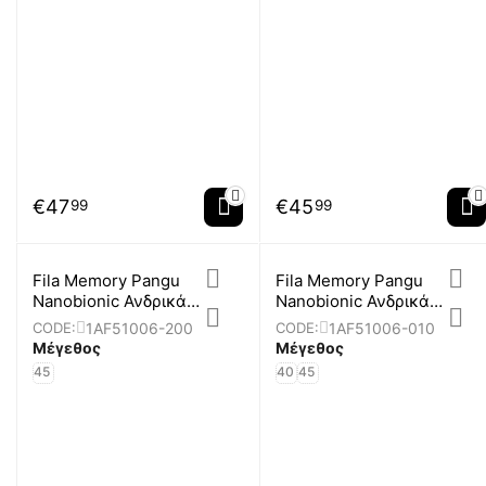
€
47
€
45
99
99
Fila Memory Pangu
Fila Memory Pangu
Nanobionic Ανδρικά
Nanobionic Ανδρικά
Παπούτσια
Παπούτσια
1AF51006-200
1AF51006-010
CODE:
CODE:
Μέγεθος
Μέγεθος
45
40
45