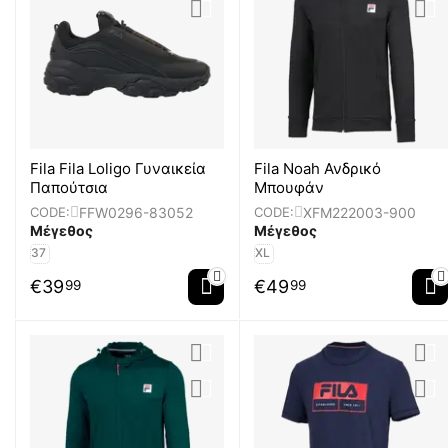
Fila Fila Loligo Γυναικεία
Fila Noah Ανδρικό
Παπούτσια
Μπουφάν
FFW0296-83052
XFM222003-900
CODE:
CODE:
Μέγεθος
Μέγεθος
37
XL
€
39
€
49
99
99