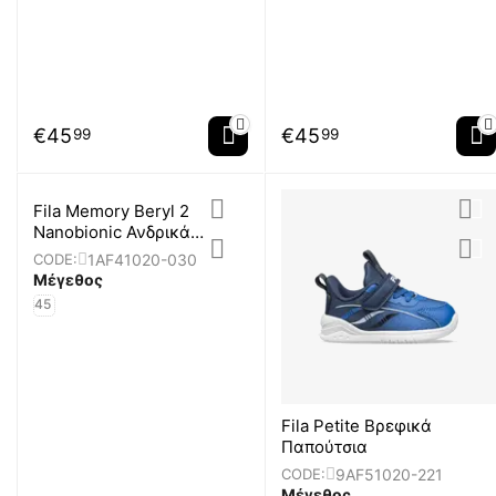
€
45
€
45
99
99
Fila Memory Beryl 2
Nanobionic Ανδρικά
Παπούτσια
1AF41020-030
CODE:
Μέγεθος
45
Fila Petite Βρεφικά
Παπούτσια
9AF51020-221
CODE:
Μέγεθος