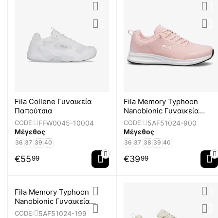
Fila Collene Γυναικεία
Fila Memory Typhoon
Παπούτσια
Nanobionic Γυναικεία
Παπούτσια
FFW0045-10004
5AF51024-900
CODE:
CODE:
Μέγεθος
Μέγεθος
36
37
39
40
36
37
38
39
40
€
55
€
39
99
99
Fila Memory Typhoon
Nanobionic Γυναικεία
Παπούτσια
5AF51024-199
CODE: