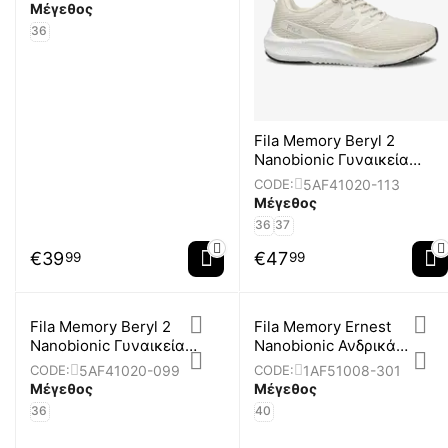
Μέγεθος
36
Fila Memory Beryl 2
Nanobionic Γυναικεία
Παπούτσια
5AF41020-113
CODE:
Μέγεθος
36
37
€
39
€
47
99
99
Fila Memory Beryl 2
Fila Memory Ernest
Nanobionic Γυναικεία
Nanobionic Ανδρικά
Παπούτσια
Παπούτσια
5AF41020-099
1AF51008-301
CODE:
CODE:
Μέγεθος
Μέγεθος
36
40