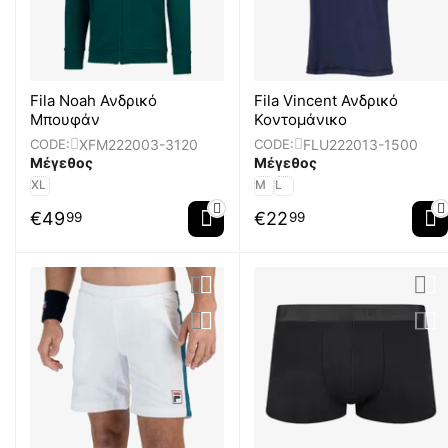
Fila Noah Ανδρικό
Fila Vincent Ανδρικό
Μπουφάν
Κοντομάνικο
XFM222003-3120
FLU222013-1500
CODE:
CODE:
Μέγεθος
Μέγεθος
XL
M
L
€
49
€
22
99
99