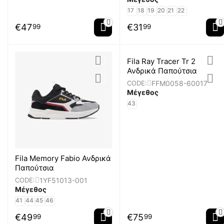
17
18
19
20
21
22
€
47
€
31
99
99
Fila Ray Tracer Tr 2
Ανδρικά Παπούτσια
FFM0058-60017
CODE:
Μέγεθος
43
Fila Memory Fabio Ανδρικά
Παπούτσια
1YF51013-001
CODE:
Μέγεθος
41
44
45
46
€
49
€
75
99
99