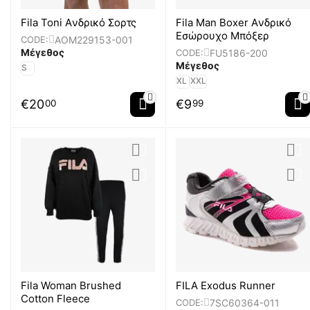
Fila Toni Aνδρικό Σορτς
Fila Man Boxer Aνδρικό
Εσώρουχο Μπόξερ
AOM229153-001
CODE:
Μέγεθος
FU5186-200
CODE:
Μέγεθος
S
XL
XXL
€
20
€
9
00
99
Fila Woman Brushed
FILA Exodus Runner
Cotton Fleece
7SC60364-011
CODE: