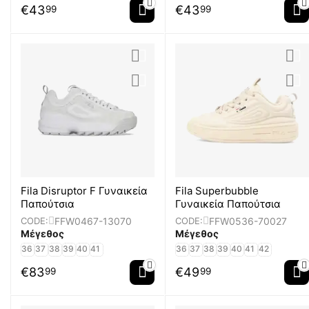
€
43
€
43
99
99
Fila Disruptor F Γυναικεία
Fila Superbubble
Παπούτσια
Γυναικεία Παπούτσια
FFW0467-13070
FFW0536-70027
CODE:
CODE:
Μέγεθος
Μέγεθος
36
37
38
39
40
41
36
37
38
39
40
41
42
€
83
€
49
99
99